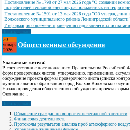
Постановление № 1798 от 27 мая 2026 года "О создании ком
потребителей тепловой энергии, расположенных на территор
Постановление № 1591 от 13 мая 2026 года "Об утверждении 
Волховского муниципального района Ленинградской области
Информация о времени проведения гидравлических испытаний
Читать дальше
30
Общественные обсуждения
января
2026
Уважаемые жители!
В соответствии с постановлением Правительства Российской 
форм проверочных листов, утверждению, применению, актуали
обсуждение проекта формы проверочного листа (списка контро
муниципального образования город Волхов Волховского муниц
Начало проведения общественного обсуждения проекта формы п
Окончание...
Читать дальше
Обращение граждан по вопросам нелегальной занятости
Финансовая деятельность
Протоколы результатов анализа проб атмосферного воздух
Управление жилищным фондом