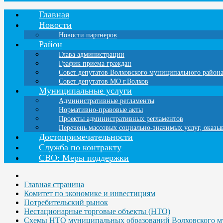
Главная
Новости
Новости партнеров
Район
Глава администрации
График приема граждан
Совет депутатов Волховского муниципального район
Совет депутатов МО г.Волхов
Муниципальные услуги
Административные регламенты
Нормативно-правовые акты
Проекты административных регламентов
Перечень массовых социально-значимых услуг, оказ
Достопримечательности
Служба по контракту
СВО: Меры поддержки
Главная страница
Комитет по экономике и инвестициям
Потребительский рынок
Нестационарные торговые объекты (НТО)
Схемы НТО муниципальных образований Волховского м