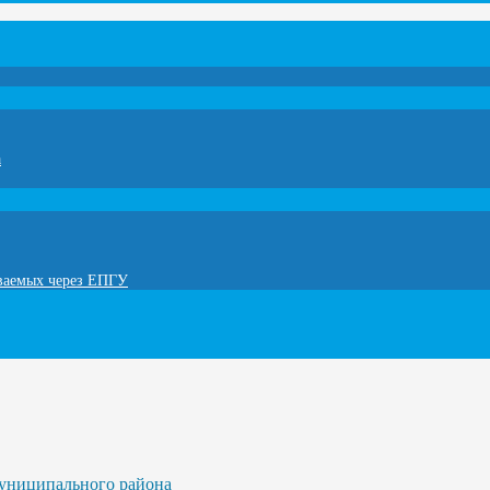
а
ываемых через ЕПГУ
униципального района