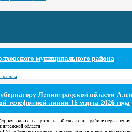
олховского муниципального района
о района
убернатору Ленинградской области Алек
ой телефонной линии 16 марта 2026 года
рная колонка на артезианской скважине в районе пересечения 
нградской области.
а ГУП «Леноблводоканал» провели монтаж новой водоразборной