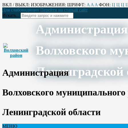
ВКЛ / ВЫКЛ:
ИЗОБРАЖЕНИЯ:
ШРИФТ:
A
A
A
ФОН:
Ц
Ц
Ц
Для слабовидящих
Перейти на старый сайт
Искать...
Администрация
Волховского му
Ленинградской 
Администрация
Волховского муниципального
Ленинградской области
МЕНЮ