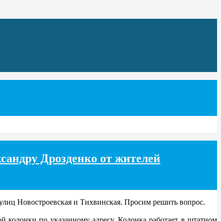
сандру Дрозденко от жителей
улиц Новостроевская и Тихвинская. Просим решить вопрос.
 колонки по указанному адресу. Колонка работает в штатном