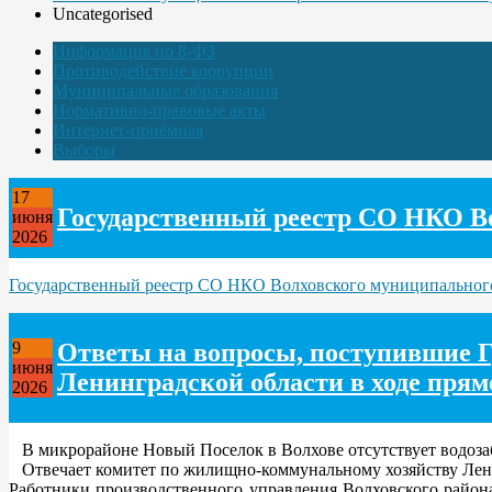
Uncategorised
Информация по 8-ФЗ
Противодействие коррупции
Муниципальные образования
Нормативно-правовые акты
Интернет-приёмная
Выборы
17
Государственный реестр СО НКО В
июня
2026
Государственный реестр СО НКО Волховского муниципальног
Ответы на вопросы, поступившие Г
9
июня
Ленинградской области в ходе прям
2026
В микрорайоне Новый Поселок в Волхове отсутствует водозабо
Отвечает комитет по жилищно-коммунальному хозяйству Лени
Работники производственного управления Волховского район