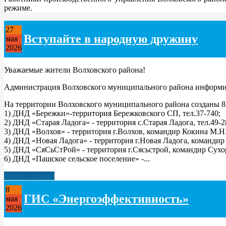
режиме.
27
Вступайте в народную дружину
мая
2026
Уважаемые жители Волховского района!
Администрация Волховского муниципального района информир
На территории Волховского муниципального района созданы 8
1) ДНД «Бережки»-территория Бережковского СП, тел.37-740;
2) ДНД «Старая Ладога» - территория с.Старая Ладога, тел.49-2
3) ДНД «Волхов» - территория г.Волхов, командир Кокина М.Н.
4) ДНД «Новая Ладога» - территория г.Новая Ладога, командир 
5) ДНД «СяСьСтРой» - территория г.Сясьстрой, командир Сухор
6) ДНД «Пашское сельское поселение» -...
Читать дальше
8
ГИС «Энергоэффективность»
мая
2026