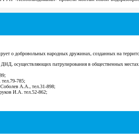
ует о добровольных народных дружинах, созданных на террито
 ДНД, осуществляющих патрулирования в общественных местах 
89;
 тел.79-785;
Соболев А.А., тел.31-898;
уков И.А. тел.52-862;