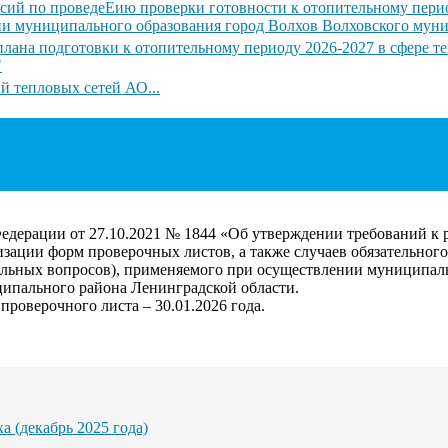
иссий по проведеЕию проверки готовности к отопительному пер
ии муниципального образования город Волхов Волховского мун
плана подготовки к отопительному периоду 2026-2027 в сфере 
"
 тепловых сетей АО...
Федерации от 27.10.2021 № 1844 «Об утверждении требований к
зации форм проверочных листов, а также случаев обязательног
льных вопросов), применяемого при осуществлении муниципальн
ипального района Ленинградской области.
роверочного листа – 30.01.2026 года.
а (декабрь 2025 года)