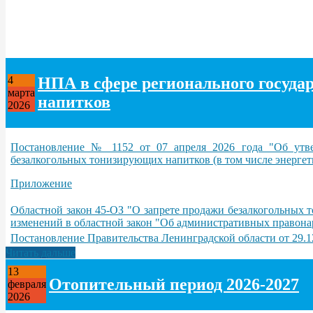
НПА в сфере регионального госуда
4
марта
напитков
2026
Постановление № 1152 от 07 апреля 2026 года "Об утве
безалкогольных тонизирующих напитков (в том числе энергет
Приложение
Областной закон 45-ОЗ "О запрете продажи безалкогольных т
изменений в областной закон "Об административных правон
Постановление Правительства Ленинградской области от 29.1
Читать дальше
13
Отопительный период 2026-2027
февраля
2026