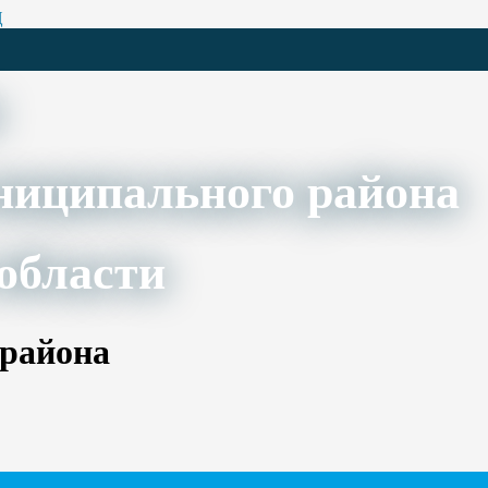
Ц
ниципального района
области
 района