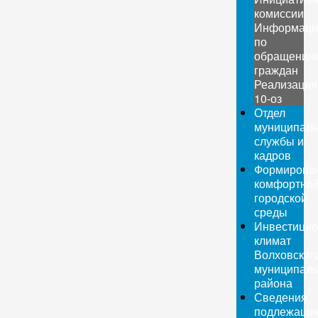
комиссии
Информаци
по
обращения
граждан
Реализация
10-оз
Отдел
муниципаль
службы и
кадров
Формирова
комфортно
городской
среды
Инвестици
климат
Волховског
муниципаль
района
Сведения,
подлежащи