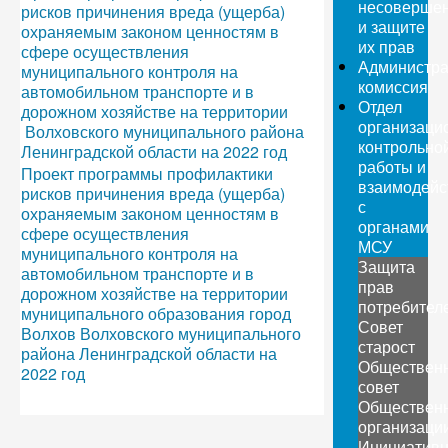
несовершен
рисков причинения вреда (ущерба)
и защите
охраняемым законом ценностям в
их прав
сфере осуществления
Администра
муниципального контроля на
комиссия
автомобильном транспорте и в
Отдел
дорожном хозяйстве на территории
организаци
Волховского муниципального района
контрольно
Ленинградской области на 2022 год
работы и
Проект программы профилактики
взаимодейс
рисков причинения вреда (ущерба)
с
охраняемым законом ценностям в
органами
сфере осуществления
МСУ
муниципального контроля на
Защита
автомобильном транспорте и в
прав
дорожном хозяйстве на территории
потребител
муниципального образования город
Совет
Волхов Волховского муниципального
старост
района Ленинградской области на
Обществен
2022 год
совет
Обществен
организаци
Инициатив