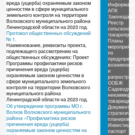
вреда (ущерба) охраняемым законом
Информаци
ценностям в сфере муниципального
АПК
земельного контроля на территории
Законодате
Волховского муниципального района
Реестр
Ленинградской области на 2023 год.
сельскохоз
Протокол общественных обсуждений
товаропрои
№ 1.
Планы
Наименование, реквизиты проекта,
мероприяти
подлежащего рассмотрению на
по
общественных обсуждениях: Проект
предупреж
Программы профилактики рисков
возникнове
причинения вреда (ущерба)
и
охраняемым законом ценностям в
рапростран
сфере муниципального земельного
ООБЖ
контроля на территории Волховского
Садоводчес
муниципального района
некоммерче
Ленинградской области на 2023 год.
товарищест
Об утверждении программы МО г.
Документы
Волхов Волховского муниципального
стратегичес
района «Профилактика рисков
планирован
причинения вреда (ущерба)
Инвестици
охраняемым законом ценностям на
паспорт