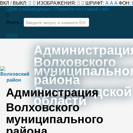
ВКЛ / ВЫКЛ:
ИЗОБРАЖЕНИЯ:
ШРИФТ:
A
A
A
ФОН:
Для слабовидящих
Перейти на старый сайт
Искать...
Администраци
Волховского
муниципально
района
Ленинградской
Администрация
области
Волховского
муниципального
района