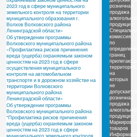
розничная
2023 год в сфере муниципального
продажа
земельного контроля на территории
алкогольно
муниципального образования г.
продукции
Волхов Волховского района
Специальн
Ленинградской области»
комиссия
Об утверждении программы
по
Волховского муниципального района
определен
«Профилактика рисков причинения
границ
вреда (ущерба) охраняемым законом
прилегающ
ценностям на 2023 год в сфере
территорий,
осуществления муниципального
на
контроля на автомобильном
которых
транспорте и в дорожном хозяйстве на
не
территории Волховского
допускаетс
муниципального района
розничная
Ленинградской области»
продажа
Об утверждении программы
алкогольно
Волховского муниципального района
продукции
"Профилактика рисков причинения
Маркировка
вреда (ущерба) охраняемым законом
товаров
ценностям на 2023 год в сфере
Информаци
муниципального земельного контроля