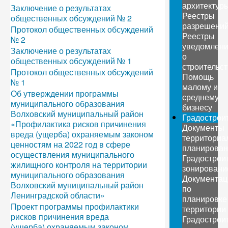
архитектур
Заключение о результатах
Реестры
общественных обсуждений № 2
разрешени
Протокол общественных обсуждений
Реестры
№ 2
уведомлен
Заключение о результатах
о
общественных обсуждений № 1
строительс
Протокол общественных обсуждений
Помощь
№ 1
малому и
Об утверждении программы
среднему
муниципального образования
бизнесу
Волховский муниципальный район
Градострои
«Профилактика рисков причинения
Документы
вреда (ущерба) охраняемым законом
территориа
ценностям на 2022 год в сфере
планирован
осуществления муниципального
Градострои
жилищного контроля на территории
зонировани
муниципального образования
Документац
Волховский муниципальный район
по
Ленинградской области»
планировке
Проект программы профилактики
территории
рисков причинения вреда
Градострои
(ущерба) охраняемым законом