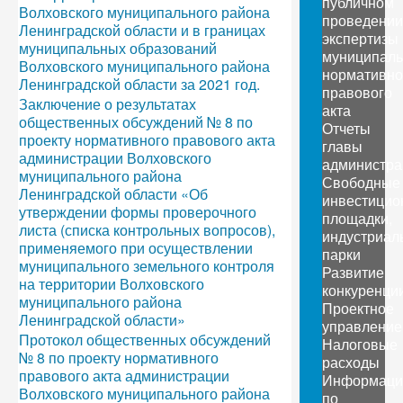
публичном
Волховского муниципального района
проведении
Ленинградской области и в границах
экспертизы
муниципальных образований
муниципаль
Волховского муниципального района
нормативно
Ленинградской области за 2021 год.
правового
Заключение о результатах
акта
общественных обсуждений № 8 по
Отчеты
проекту нормативного правового акта
главы
администрации Волховского
администра
муниципального района
Свободные
Ленинградской области «Об
инвестицио
утверждении формы проверочного
площадки,
листа (списка контрольных вопросов),
индустриал
применяемого при осуществлении
парки
муниципального земельного контроля
Развитие
на территории Волховского
конкуренци
муниципального района
Проектное
Ленинградской области»
управление
Протокол общественных обсуждений
Налоговые
№ 8 по проекту нормативного
расходы
правового акта администрации
Информаци
Волховского муниципального района
по