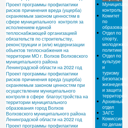
Муниципал
Проект программы профилактики
контроль
рисков причинения вреда (ущерба)
Комитет
охраняемым законом ценностям в
по
сфере муниципального контроля за
образован
исполнением единой
Отдел по
теплоснабжающей организацией
спорту,
обязательств по строительству,
молодежно
реконструкции и (или) модернизации
политике
объектов теплоснабжения на
Отдел по
территории МО г. Волхов Волховского
культуре
муниципального района
и
Ленинградской области на 2022 год
туризму
Проект программы профилактики
Безопаснос
рисков причинения вреда (ущерба)
жизнедеяте
охраняемым законом ценностям при
и защита
осуществлении муниципального
территорий
контроля в сфере благоустройства на
Архивный
территории муниципального
отдел
образования город Волхов
ЗАГС
Волховского муниципального района
Комиссия
Ленинградской области на 2022 год
по делам
Проект программы профилактики