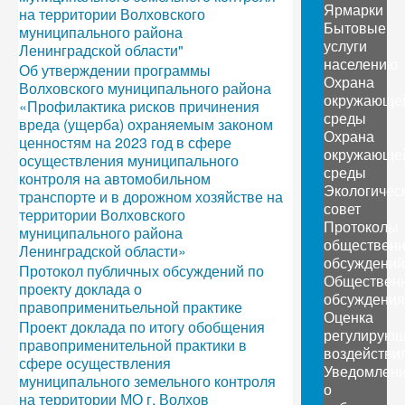
Ярмарки
на территории Волховского
Бытовые
муниципального района
услуги
Ленинградской области"
населению
Об утверждении программы
Охрана
Волховского муниципального района
окружающе
«Профилактика рисков причинения
среды
вреда (ущерба) охраняемым законом
Охрана
ценностям на 2023 год в сфере
окружающе
осуществления муниципального
среды
контроля на автомобильном
Экологичес
транспорте и в дорожном хозяйстве на
совет
территории Волховского
Протоколы
муниципального района
обществен
Ленинградской области»
обсуждений
Протокол публичных обсуждений по
Обществен
проекту доклада о
обсуждения
правоприменитьельной практике
Оценка
Проект доклада по итогу обобщения
регулирующ
правоприменительной практики в
воздействи
сфере осуществления
Уведомлен
муниципального земельного контроля
о
на территории МО г. Волхов