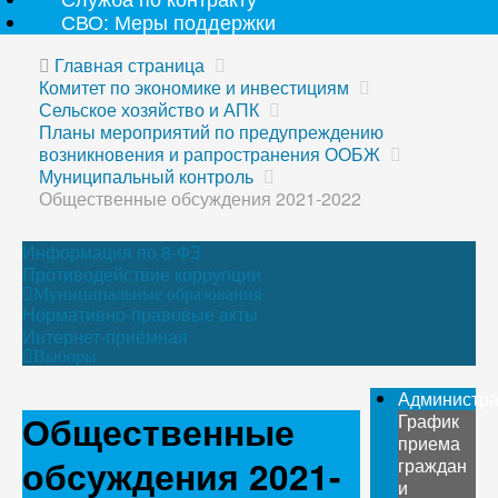
СВО: Меры поддержки
Главная страница
Комитет по экономике и инвестициям
Сельское хозяйство и АПК
Планы мероприятий по предупреждению
возникновения и рапространения ООБЖ
Муниципальный контроль
Общественные обсуждения 2021-2022
Информация по 8-ФЗ
Противодействие коррупции
Муниципальные образования
Нормативно-правовые акты
Интернет-приёмная
Выборы
Администр
Общественные
График
приема
обсуждения 2021-
граждан
и