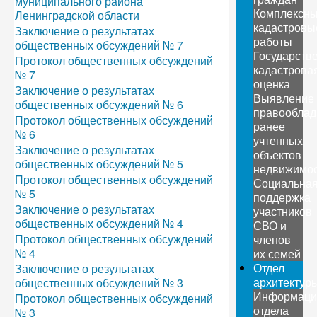
муниципального района
Комплексн
Ленинградской области
кадастровы
Заключение о результатах
работы
общественных обсуждений № 7
Государств
Протокол общественных обсуждений
кадастрова
№ 7
оценка
Заключение о результатах
Выявление
общественных обсуждений № 6
правооблад
Протокол общественных обсуждений
ранее
№ 6
учтенных
Заключение о результатах
объектов
общественных обсуждений № 5
недвижимо
Протокол общественных обсуждений
Социальна
№ 5
поддержка
Заключение о результатах
участников
общественных обсуждений № 4
СВО и
Протокол общественных обсуждений
членов
№ 4
их семей
Отдел
Заключение о результатах
архитектур
общественных обсуждений № 3
Информаци
Протокол общественных обсуждений
отдела
№ 3