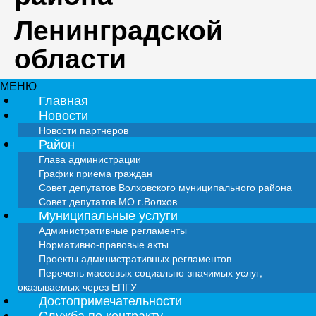
Ленинградской
области
МЕНЮ
Главная
Новости
Новости партнеров
Район
Глава администрации
График приема граждан
Совет депутатов Волховского муниципального района
Совет депутатов МО г.Волхов
Муниципальные услуги
Административные регламенты
Нормативно-правовые акты
Проекты административных регламентов
Перечень массовых социально-значимых услуг,
оказываемых через ЕПГУ
Достопримечательности
Служба по контракту