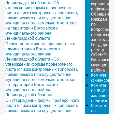
Ленинградской области «Об
коронавиру
утверждении формы проверочного
инфекции
листа (списка контрольных вопросов),
Обращение
применяемого при осуществлении
граждан
муниципального земельного контроля
по
на территории Волховского
вопросам
муниципального района
нелегально
Ленинградской области»
занятости
Проект нормативного правового акта
Государств
администрации Волховского
реестр
муниципального района
СО НКО
Ленинградской области «Об
Волховског
утверждении формы проверочного
муниципаль
листа (списка контрольных вопросов),
района
применяемого при осуществлении
Комитет
муниципального земельного контроля
финансов
на территории Волховского
Комитет
муниципального района
по ЖКХ,
Ленинградской области».
жилищной
Об утверждении формы проверочного
политике
листа (списка контрольных вопросов),
Комитет
применяемого при осуществлении
по