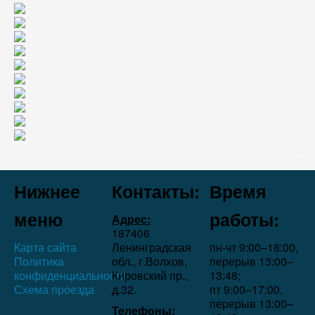
Нижнее
Контакты:
Время
меню
работы:
Адрес:
187406
Карта сайта
Ленинградская
пн-чт 9:00–18:00,
Политика
обл., г.Волхов,
перерыв 13:00–
конфиденциальности
Кировский пр.,
13:48;
Схема проезда
д.32.
пт 9:00–17:00,
перерыв 13:00–
Телефоны: