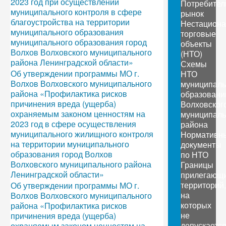
2023 год при осуществлении
Потребител
муниципального контроля в сфере
рынок
благоустройства на территории
Нестацион
муниципального образования
торговые
муниципального образования город
объекты
Волхов Волховского муниципального
(НТО)
района Ленинградской области»
Схемы
Об утверждении программы МО г.
НТО
Волхов Волховского муниципального
муниципал
района «Профилактика рисков
образовани
причинения вреда (ущерба)
Волховског
охраняемым законом ценностям на
муниципаль
2023 год в сфере осуществления
района
муниципального жилищного контроля
Нормативн
на территории муниципального
документы
образования город Волхов
по НТО
Волховского муниципального района
Границы
Ленинградской области»
прилегающ
территорий,
Об утверждении программы МО г.
на
Волхов Волховского муниципального
которых
района «Профилактика рисков
не
причинения вреда (ущерба)
допускаетс
охраняемым законом ценностям на