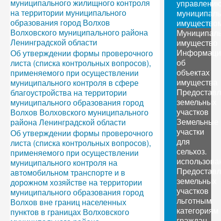
муниципального жилищного контроля
управлени
на территории муниципального
муниципал
образования город Волхов
имущество
Волховского муниципального района
Муниципал
Ленинградской области
имущество
Информаци
Об утверждении формы проверочного
об
листа (списка контрольных вопросов),
объектах
применяемого при осуществлении
имущества
муниципального контроля в сфере
Предоставл
благоустройства на территории
земельных
муниципального образования город
участков
Волхов Волховского муниципального
Земельные
района Ленинградской области
участки
Об утверждении формы проверочного
для
листа (списка контрольных вопросов),
сельхоз.
применяемого при осуществлении
использова
муниципального контроля на
Предоставл
автомобильном транспорте и в
земельных
дорожном хозяйстве на территории
участков
муниципального образования город
льготным
Волхов вне границ населенных
категориям
пунктов в границах Волховского
граждан