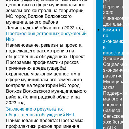
РФ
ценностям в сфере муниципального
Перепись
земельного контроля на территории
2020
МО город Волхов Волховского
Финансова
муниципального района
деятельнос
Ленинградской области на 2023 год.
Комитет
Протокол общественных обсуждений
по
№ 2.
экономике
Наименование, реквизиты проекта,
и
подлежащего рассмотрению на
инвестиция
общественных обсуждениях: Проект
Экономика
Программы профилактики рисков
Социально-
причинения вреда (ущерба)
экономичес
охраняемым законом ценностям в
развитие
сфере муниципального земельного
Муниципал
контроля на территории МО город
заказ
Волхов Волховского муниципального
Поддержка
района Ленинградской области на
малого и
2023 год.
среднего
Заключение о результатах
бизнеса
общественных обсуждений № 1.
Сельское
Наименование проекта: Программа
хозяйство
профилактики рисков причинения
и АПК