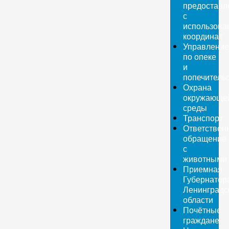
предоставл
с
использова
координат
Управление
по опеке
и
попечитель
Охрана
окружающе
среды
Транспорт
Ответствен
обращение
с
животными
Приемная
Губернатор
Ленинградс
области
Почётные
граждане