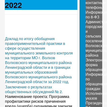
2022
контактные
телефоны
Информаци
по 8-ФЗ
Администр
городских
и
сельских
Доклад по итогу обобщения
поселений
правоприменительной практики в
Волховског
сфере осуществления
муниципаль
муниципального земельного контроля
района
на территории МО г. Волхов
Электронна
Волховского муниципального района
форма
Ленинградской области и в границах
обращений
муниципальных образований
Информаци
Волховского муниципального района
по
Ленинградской области за 2022 год.
обращения
Заключение о результатах
граждан
общественных обсуждений № 2.
Исполнени
Наименование проекта: Программа
указов
профилактики рисков причинения
Президента
вреда (ущерба) охраняемым законом