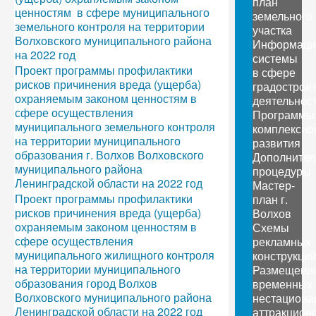
план
ценностям в сфере муниципального
земельного
земельного контроля на территории
участка
Волховского муниципального района
Информаци
на 2022 год
системы
Проект программы профилактики
в сфере
рисков причинения вреда (ущерба)
градострои
охраняемым законом ценностям в
деятельнос
сфере осуществления
Программы
муниципального земельного контроля
комплексно
на территории муниципального
развития
образования г. Волхов Волховского
Дополните
муниципального района
процедуры
Ленинградской области на 2022 год
Мастер-
Проект программы профилактики
план г.
рисков причинения вреда (ущерба)
Волхов
охраняемым законом ценностям в
Схемы
сфере осуществления
рекламных
муниципального жилищного контроля
конструкци
на территории муниципального
Размещени
образования город Волхов
временных
Волховского муниципального района
нестациона
Ленинградской области на 2022 год
аттракцион