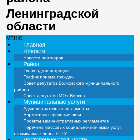
Ленинградской
области
МЕНЮ
Главная
Новости
Новости партнеров
Район
Глава администрации
График приема граждан
Совет депутатов Волховского муниципального
района
Совет депутатов МО г.Волхов
Муниципальные услуги
Административные регламенты
Нормативно-правовые акты
Проекты административных регламентов
Перечень массовых социально-значимых услуг,
оказываемых через ЕПГУ
Достопримечательности