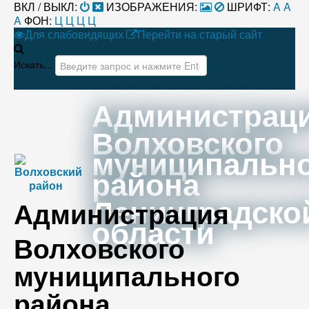
ВКЛ / ВЫКЛ:
ИЗОБРАЖЕНИЯ:
ШРИФТ:
A
A
A
ФОН:
Ц
Ц
Ц
Ц
Для слабовидящих
Перейти на старый сайт
Искать...
Администрац
Волховского
муниципальн
района
Ленинградско
Администрация
области
Волховского
муниципального
района