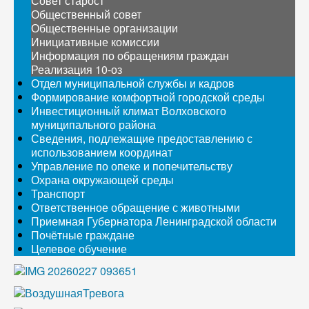
Совет старост
Общественный совет
Общественные организации
Инициативные комиссии
Информация по обращениям граждан
Реализация 10-оз
Отдел муниципальной службы и кадров
Формирование комфортной городской среды
Инвестиционный климат Волховского
муниципального района
Сведения, подлежащие предоставлению с
использованием координат
Управление по опеке и попечительству
Охрана окружающей среды
Транспорт
Ответственное обращение с животными
Приемная Губернатора Ленинградской области
Почётные граждане
Целевое обучение