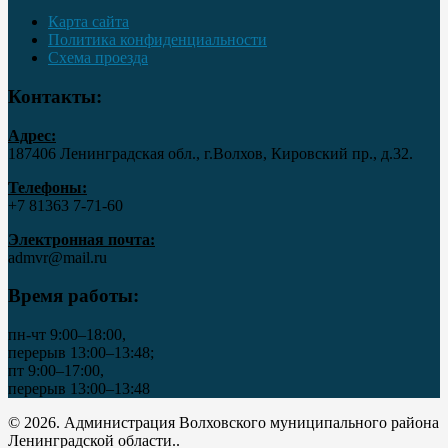
Карта сайта
Политика конфиденциальности
Схема проезда
Контакты:
Адрес:
187406 Ленинградская обл., г.Волхов, Кировский пр., д.32.
Телефоны:
+7 81363 7‑71-60
Электронная почта:
admvr@mail.ru
Время работы:
пн-чт 9:00–18:00,
перерыв 13:00–13:48;
пт 9:00–17:00,
перерыв 13:00–13:48
© 2026. Администрация Волховского муниципального района
Ленинградской области..