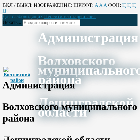
ВКЛ / ВЫКЛ:
ИЗОБРАЖЕНИЯ:
ШРИФТ:
A
A
A
ФОН:
Ц
Ц
Ц
Ц
Для слабовидящих
Перейти на старый сайт
Искать...
Администрация
Волховского
муниципальног
района
Администрация
Ленинградской
Волховского муниципального
области
района
Ленинградской области