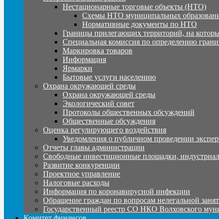
Нестационарные торговые объекты (НТО)
Схемы НТО муниципальных образовани
Нормативные документы по НТО
Границы прилегающих территорий, на которы
Специальная комиссия по определению грани
Маркировка товаров
Информация
Ярмарки
Бытовые услуги населению
Охрана окружающей среды
Охрана окружающей среды
Экологический совет
Протоколы общественных обсуждений
Общественные обсуждения
Оценка регулирующего воздействия
Уведомления о публичном проведении экспер
Отчеты главы администрации
Свободные инвестиционные площадки, индустриал
Развитие конкуренции
Проектное управление
Налоговые расходы
Информация по коронавирусной инфекции
Обращение граждан по вопросам нелегальной заня
Государственный реестр СО НКО Волховского мун
Комитет финансов