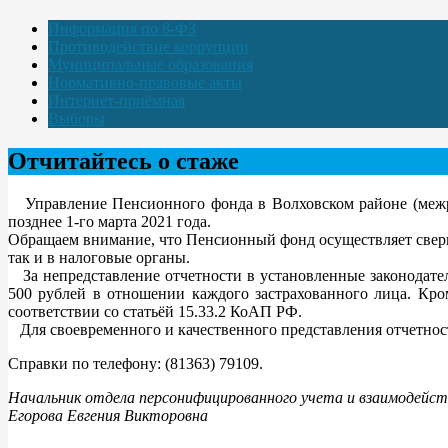
Информация по 8-ФЗ
Противодействие коррупции
Муниципальные образования
Нормативно-правовые акты
Интернет-приёмная
Выборы
Отчитайтесь о стаже
Управление Пенсионного фонда в Волховском районе (межра
позднее 1-го марта 2021 года.
Обращаем внимание, что Пенсионный фонд осуществляет сверк
так и в налоговые органы.
За непредставление отчетности в установленные законодател
500 рублей в отношении каждого застрахованного лица. Кро
соответствии со статьёй 15.33.2 КоАП РФ.
Для своевременного и качественного представления отчетност
Справки по телефону: (81363) 79109.
Начальник отдела персонифицированного учета и взаимодейст
Егорова Евгения Викторовна