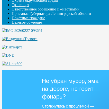
Охрана окружающей среды
Транспорт
Ответственное обращение с животными
Приемная Губернатора Ленинградской области
Почётные граждане
Целевое обучение
Не убран мусор, яма
на дороге, не горит
фонарь?
Столкнулись с проблемой —