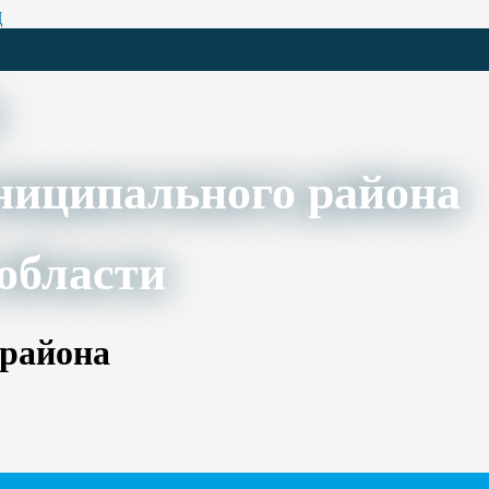
Ц
ниципального района
области
 района