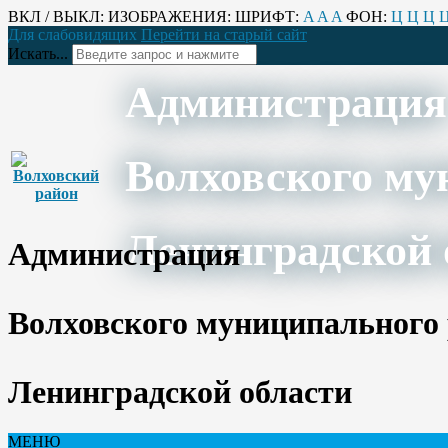
ВКЛ / ВЫКЛ:
ИЗОБРАЖЕНИЯ:
ШРИФТ:
A
A
A
ФОН:
Ц
Ц
Ц
Для слабовидящих
Перейти на старый сайт
Искать...
Администрация
Волховского му
Ленинградской 
Администрация
Волховского муниципального
Ленинградской области
МЕНЮ