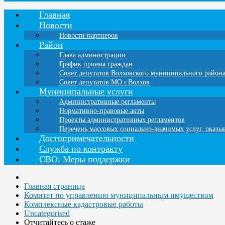
Главная
Новости
Новости партнеров
Район
Глава администрации
График приема граждан
Совет депутатов Волховского муниципального район
Совет депутатов МО г.Волхов
Муниципальные услуги
Административные регламенты
Нормативно-правовые акты
Проекты административных регламентов
Перечень массовых социально-значимых услуг, оказ
Достопримечательности
Служба по контракту
СВО: Меры поддержки
Главная страница
Комитет по управлению муниципальным имуществом
Комплексные кадастровые работы
Uncategorised
Отчитайтесь о стаже