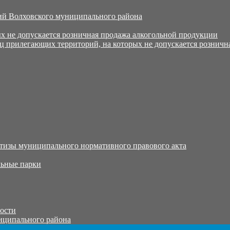
й Волховского муниципального района
х не допускается розничная продажа алкогольной продукции
ц прилегающих территорий, на которых не допускается розничн
тизы муниципального нормативного правового акта
ьные парки
тости
иципального района