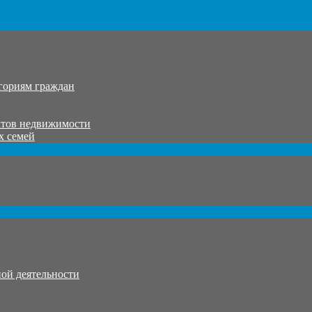
гориям граждан
ктов недвижимости
х семей
ой деятельности