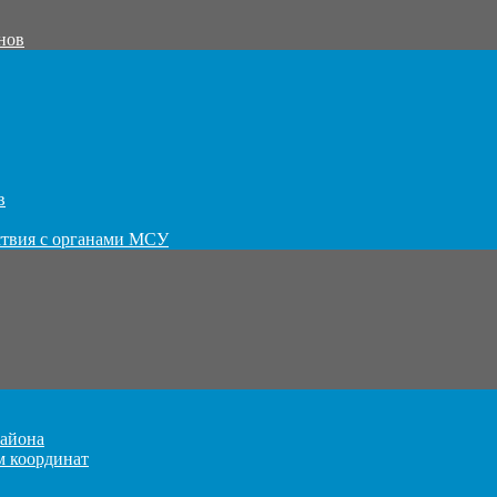
нов
в
ствия с органами МСУ
айона
м координат