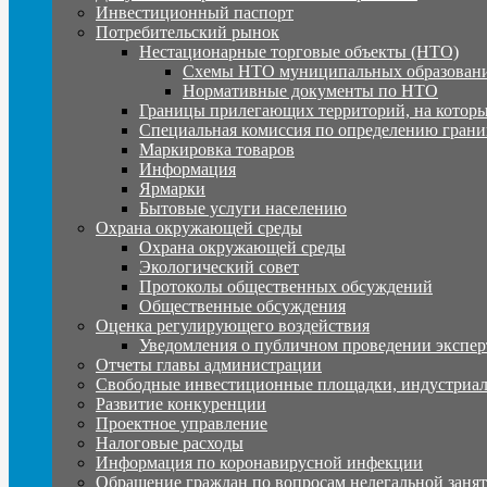
Инвестиционный паспорт
Потребительский рынок
Нестационарные торговые объекты (НТО)
Схемы НТО муниципальных образовани
Нормативные документы по НТО
Границы прилегающих территорий, на которы
Специальная комиссия по определению грани
Маркировка товаров
Информация
Ярмарки
Бытовые услуги населению
Охрана окружающей среды
Охрана окружающей среды
Экологический совет
Протоколы общественных обсуждений
Общественные обсуждения
Оценка регулирующего воздействия
Уведомления о публичном проведении экспер
Отчеты главы администрации
Свободные инвестиционные площадки, индустриал
Развитие конкуренции
Проектное управление
Налоговые расходы
Информация по коронавирусной инфекции
Обращение граждан по вопросам нелегальной заня