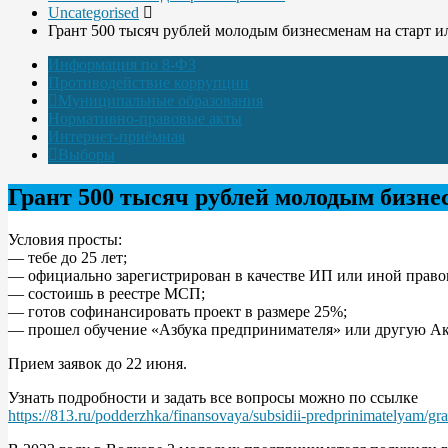
Uncategorised
Грант 500 тысяч рублей молодым бизнесменам на старт ил
Информация по 8-ФЗ
Противодействие коррупции
Муниципальные образования
Нормативно-правовые акты
Интернет-приёмная
Выборы
Грант 500 тысяч рублей молодым бизнес
Условия просты:
— тебе до 25 лет;
— официально зарегистрирован в качестве ИП или иной право
— состоишь в реестре МСП;
— готов софинансировать проект в размере 25%;
— прошел обучение «Азбука предпринимателя» или другую Ак
Прием заявок до 22 июня.
Узнать подробности и задать все вопросы можно по ссылке
https://813.ru/podderzhka/finansovaya/subsidii-predprinimatelyam/g