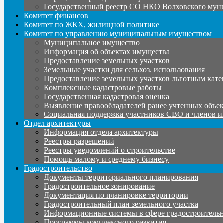
Государственный реестр СО НКО Волховского мун
Комитет финансов
Комитет по ЖКХ, жилищной политике
Комитет по управлению муниципальным имуществом
Муниципальное имущество
Информация об объектах имущества
Предоставление земельных участков
Земельные участки для сельхоз. использования
Предоставление земельных участков льготным кате
Комплексные кадастровые работы
Государственная кадастровая оценка
Выявление правообладателей ранее учтенных объе
Социальная поддержка участников СВО и членов и
Отдел архитектуры
Информация отдела архитектуры
Реестры разрешений
Реестры уведомлений о строительстве
Помощь малому и среднему бизнесу
Градостроительство
Документы территориального планирования
Градостроительное зонирование
Документация по планировке территории
Градостроительный план земельного участка
Информационные системы в сфере градостроительн
Программы комплексного развития