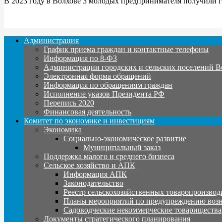
В 2023 году в Волхове 3 молодых предпринимателя получили г
Администрация
График приема граждан и контактные телефоны
Информация по 8-ФЗ
Администрации городских и сельских поселений В
Электронная форма обращений
Информация по обращениям граждан
Исполнение указов Президента РФ
Перепись 2020
Финансовая деятельность
Комитет по экономике и инвестициям
Экономика
Социально-экономическое развитие
Муниципальный заказ
Поддержка малого и среднего бизнеса
Сельское хозяйство и АПК
Информация АПК
Законодательство
Реестр сельскохозяйственных товаропроизвод
Планы мероприятий по предупреждению воз
Садоводческие некоммерческие товарищества
Документы стратегического планирования