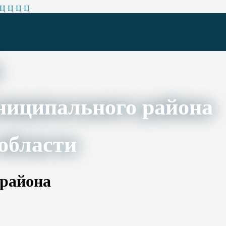
Ц
Ц
Ц
Ц
ниципального района
области
 района