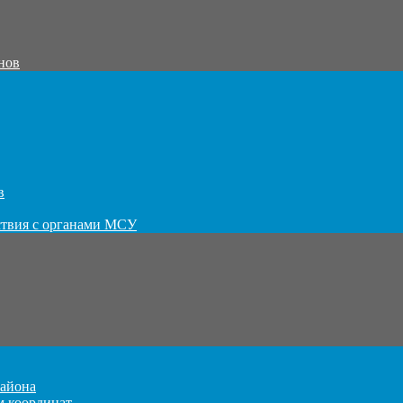
нов
в
ствия с органами МСУ
айона
м координат