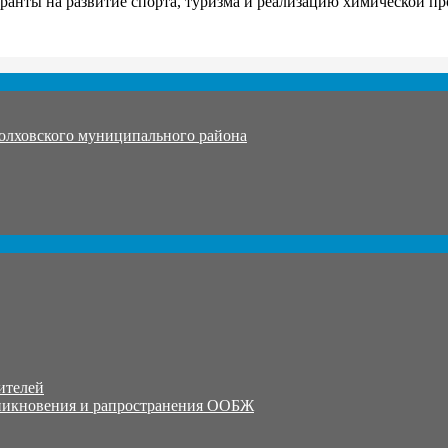
ранты на развитие спорта, туризма и реализацию химической п
олховского муниципального района
ителей
никновения и рапространения ООБЖ