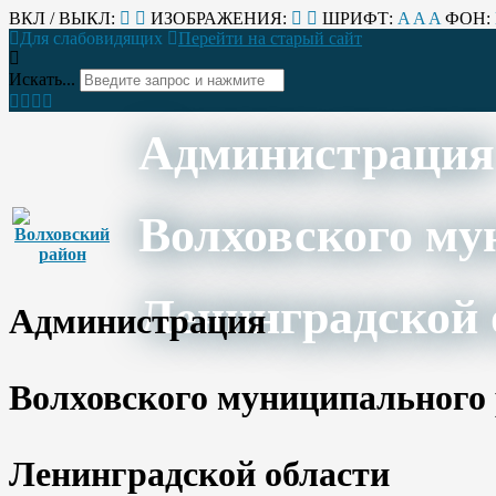
ВКЛ / ВЫКЛ:
ИЗОБРАЖЕНИЯ:
ШРИФТ:
A
A
A
ФОН:
Для слабовидящих
Перейти на старый сайт
Искать...
Администрация
Волховского му
Ленинградской 
Администрация
Волховского муниципального
Ленинградской области