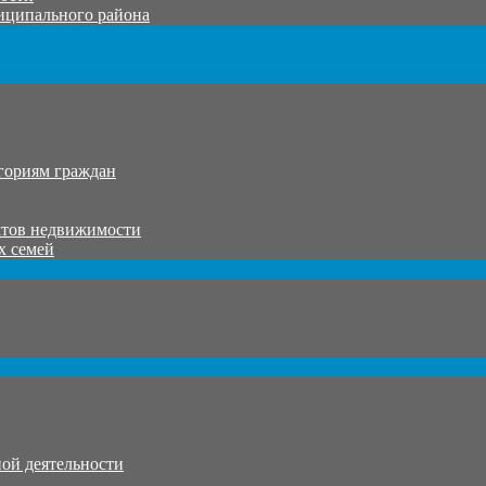
иципального района
гориям граждан
ктов недвижимости
х семей
ой деятельности