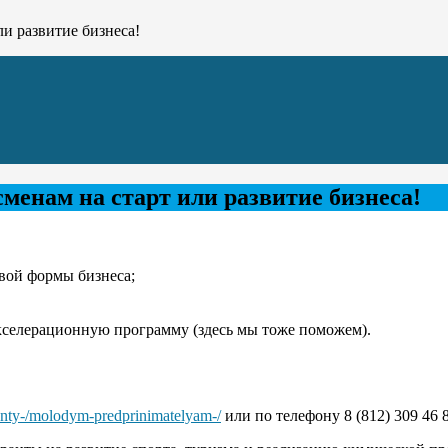
и развитие бизнеса!
менам на старт или развитие бизнеса!
вой формы бизнеса;
селерационную программу (здесь мы тоже поможем).
ranty-/molodym-predprinimatelyam-/
или по телефону 8 (812) 309 46 