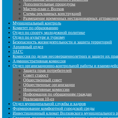
Дополнительные процедуры
Мастер-план г. Волхов
Схемы рекламных конструкций
Размещение временных нестационарных аттракцио
Муниципальный контроль
Комитет по образованию
Отдел по спорту, молодежной политике
Отдел по культуре и туризму
Безопасность жизнедеятельности и защита территорий
Архивный отдел
ЗАГС
Комиссия по делам несовершеннолетних и защите их пра
Административная комиссия
Отдел организационно-контрольной работы и взаимодей
Защита прав потребителей
Совет старост
Общественный совет
Общественные организации
Инициативные комиссии
Информация по обращениям граждан
Реализация 10-оз
Отдел муниципальной службы и кадров
Формирование комфортной городской среды
Инвестиционный климат Волховского муниципального р
Сведения, подлежащие предоставлению с использование