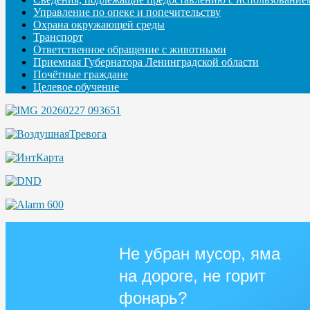
Управление по опеке и попечительству
Охрана окружающей среды
Транспорт
Ответственное обращение с животными
Приемная Губернатора Ленинградской области
Почётные граждане
Целевое обучение
Не убран мусор, яма
на дороге, не горит
фонарь?