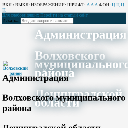
ВКЛ / ВЫКЛ:
ИЗОБРАЖЕНИЯ:
ШРИФТ:
A
A
A
ФОН:
Ц
Ц
Ц
Ц
Для слабовидящих
Перейти на старый сайт
Искать...
Администрация
Волховского
муниципальног
района
Администрация
Ленинградской
Волховского муниципального
области
района
Ленинградской области