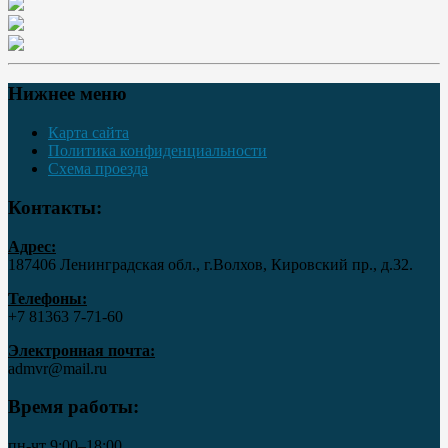
Нижнее меню
Карта сайта
Политика конфиденциальности
Схема проезда
Контакты:
Адрес:
187406 Ленинградская обл., г.Волхов, Кировский пр., д.32.
Телефоны:
+7 81363 7‑71-60
Электронная почта:
admvr@mail.ru
Время работы:
пн-чт 9:00–18:00,