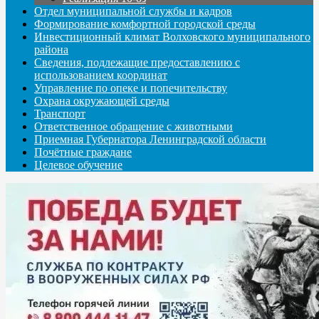
Отдел муниципальной службы и кадров
Формирование комфортной городской среды
Инвестиционный климат Волховского муниципального
района
Сведения, подлежащие предоставлению с
использованием координат
Управление по опеке и попечительству
Охрана окружающей среды
Транспорт
Ответственное обращение с животными
Приемная Губернатора Ленинградской области
Почётные граждане
Целевое обучение