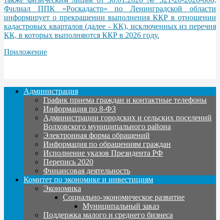
Филиал ППК «Роскадастр» по Ленинградской области
информирует о прекращении выполнения ККР в отношении
кадастровых кварталов (далее - КК), исключенных из перечня
КК, в которых выполняются ККР в 2026 году.
Приложение
Администрация
График приема граждан и контактные телефоны
Информация по 8-ФЗ
Администрации городских и сельских поселений
Волховского муниципального района
Электронная форма обращений
Информация по обращениям граждан
Исполнение указов Президента РФ
Перепись 2020
Финансовая деятельность
Комитет по экономике и инвестициям
Экономика
Социально-экономическое развитие
Муниципальный заказ
Поддержка малого и среднего бизнеса