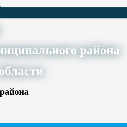
Ц
ниципального района
области
 района