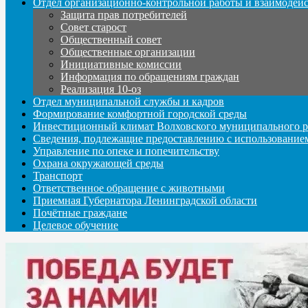
Отдел организационно-контрольной работы и взаимодей
Защита прав потребителей
Совет старост
Общественный совет
Общественные организации
Инициативные комиссии
Информация по обращениям граждан
Реализация 10-оз
Отдел муниципальной службы и кадров
Формирование комфортной городской среды
Инвестиционный климат Волховского муниципального р
Сведения, подлежащие предоставлению с использование
Управление по опеке и попечительству
Охрана окружающей среды
Транспорт
Ответственное обращение с животными
Приемная Губернатора Ленинградской области
Почётные граждане
Целевое обучение