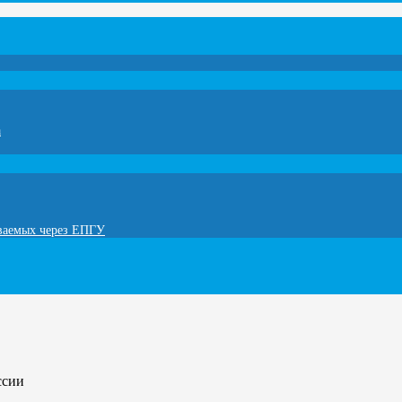
а
ываемых через ЕПГУ
ссии