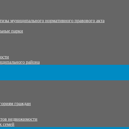
тизы муниципального нормативного правового акта
ьные парки
тости
иципального района
гориям граждан
ктов недвижимости
х семей