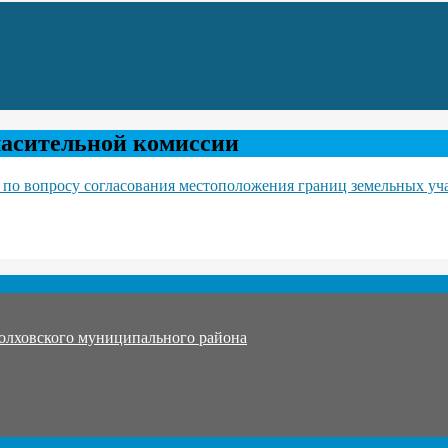
ласительной комиссии
 по вопросу согласования местоположения границ земельных уч
олховского муниципального района