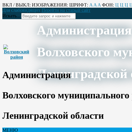
ВКЛ / ВЫКЛ:
ИЗОБРАЖЕНИЯ:
ШРИФТ:
A
A
A
ФОН:
Ц
Ц
Ц
Для слабовидящих
Перейти на старый сайт
Искать...
Администрация
Волховского му
Ленинградской 
Администрация
Волховского муниципального
Ленинградской области
МЕНЮ