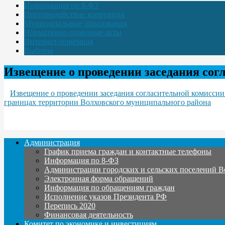
Информация по 8-ФЗ
Противодействие коррупции
Муниципальные образования
Нормативно-правовые акты
Интернет-приёмная
Выборы
Извещение о проведении заседания сог
Извещение о проведении заседания согласительной комиссии
границах территории Волховского муниципального района
Администрация
График приема граждан и контактные телефоны
Информация по 8-ФЗ
Администрации городских и сельских поселений В
Электронная форма обращений
Информация по обращениям граждан
Исполнение указов Президента РФ
Перепись 2020
Финансовая деятельность
Комитет по экономике и инвестициям