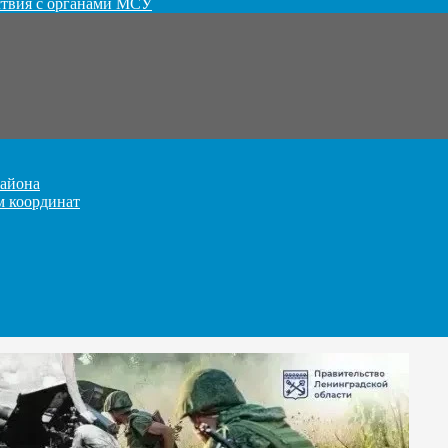
ствия с органами МСУ
айона
м координат