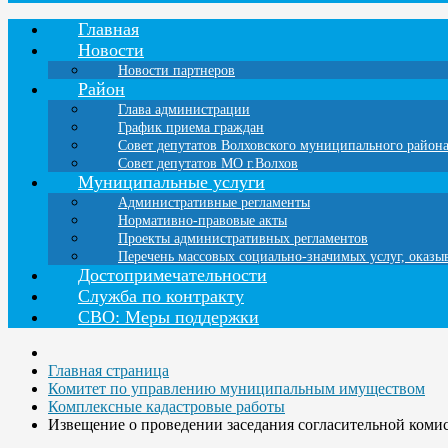
Главная
Новости
Новости партнеров
Район
Глава администрации
График приема граждан
Совет депутатов Волховского муниципального район
Совет депутатов МО г.Волхов
Муниципальные услуги
Административные регламенты
Нормативно-правовые акты
Проекты административных регламентов
Перечень массовых социально-значимых услуг, оказ
Достопримечательности
Служба по контракту
СВО: Меры поддержки
Главная страница
Комитет по управлению муниципальным имуществом
Комплексные кадастровые работы
Извещение о проведении заседания согласительной коми