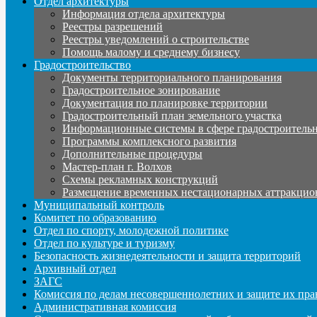
Отдел архитектуры
Информация отдела архитектуры
Реестры разрешений
Реестры уведомлений о строительстве
Помощь малому и среднему бизнесу
Градостроительство
Документы территориального планирования
Градостроительное зонирование
Документация по планировке территории
Градостроительный план земельного участка
Информационные системы в сфере градостроительн
Программы комплексного развития
Дополнительные процедуры
Мастер-план г. Волхов
Схемы рекламных конструкций
Размещение временных нестационарных аттракцио
Муниципальный контроль
Комитет по образованию
Отдел по спорту, молодежной политике
Отдел по культуре и туризму
Безопасность жизнедеятельности и защита территорий
Архивный отдел
ЗАГС
Комиссия по делам несовершеннолетних и защите их пра
Административная комиссия