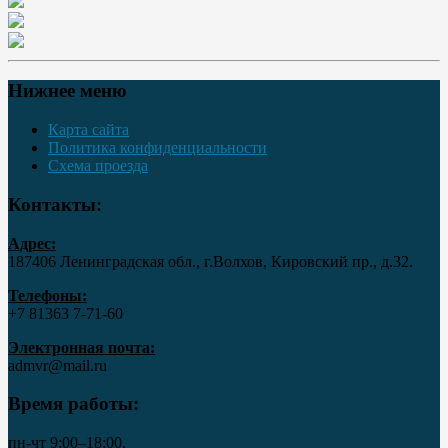
Нижнее меню
Карта сайта
Политика конфиденциальности
Схема проезда
Контакты:
Адрес:
187406 Ленинградская обл., г.Волхов, Кировский пр., д.32.
Телефоны:
+7 81363 7‑71-60
Электронная почта:
admvr@mail.ru
Время работы:
пн-чт 9:00–18:00,