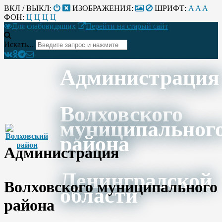
ВКЛ / ВЫКЛ:
ИЗОБРАЖЕНИЯ:
ШРИФТ:
A
A
A
ФОН:
Ц
Ц
Ц
Ц
Для слабовидящих
Перейти на старый сайт
Искать...
Администрация
Волховского
муниципальног
района
Администрация
Ленинградской
Волховского муниципального
области
района