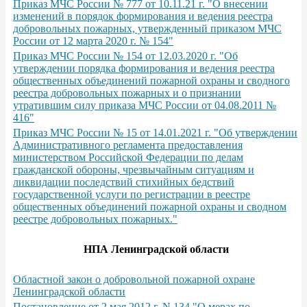
Приказ МЧС России № 777 от 10.11.21 г. "О внесении
изменений в порядок формирования и ведения реестра
добровольных пожарных, утвержденный приказом МЧС
России от 12 марта 2020 г. № 154"
Приказ МЧС России № 154 от 12.03.2020 г. "Об
утверждении порядка формирования и ведения реестра
общественных объединений пожарной охраны и сводного
реестра добровольных пожарных и о признании
утратившим силу приказа МЧС России от 04.08.2011 №
416"
Приказ МЧС России № 15 от 14.01.2021 г. "Об утверждении
Административного регламента предоставления
министерством Российской Федерации по делам
гражданской обороны, чрезвычайным ситуациям и
ликвидации последствий стихийных бедствий
государственной услуги по регистрации в реестре
общественных объединений пожарной охраны и сводном
реестре добровольных пожарных."
НПА Ленинградской области
Областной закон о добровольной пожарной охране
Ленинградской области
Постановление от 2 мая 2012 г. N 134 "О мерах по