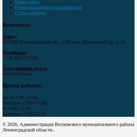
Карта сайта
Политика конфиденциальности
Схема проезда
Контакты:
Адрес:
187406 Ленинградская обл., г.Волхов, Кировский пр., д.32.
Телефоны:
+7 81363 7‑71-60
Электронная почта:
admvr@mail.ru
Время работы:
пн-чт 9:00–18:00,
перерыв 13:00–13:48;
пт 9:00–17:00,
перерыв 13:00–13:48
© 2026. Администрация Волховского муниципального района
Ленинградской области..