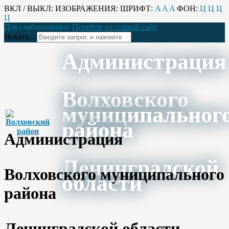
ВКЛ / ВЫКЛ:
ИЗОБРАЖЕНИЯ:
ШРИФТ:
A
A
A
ФОН:
Ц
Ц
Ц
Ц
Для слабовидящих
Перейти на старый сайт
Искать...
Администрация
Волховского
муниципальног
района
Администрация
Ленинградской
Волховского муниципального
области
района
Ленинградской области