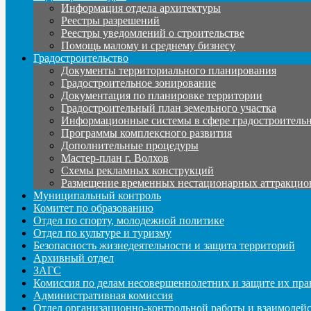
Информация отдела архитектуры
Реестры разрешений
Реестры уведомлений о строительстве
Помощь малому и среднему бизнесу
Градостроительство
Документы территориального планирования
Градостроительное зонирование
Документация по планировке территории
Градостроительный план земельного участка
Информационные системы в сфере градостроительн
Программы комплексного развития
Дополнительные процедуры
Мастер-план г. Волхов
Схемы рекламных конструкций
Размещение временных нестационарных аттракцио
Муниципальный контроль
Комитет по образованию
Отдел по спорту, молодежной политике
Отдел по культуре и туризму
Безопасность жизнедеятельности и защита территорий
Архивный отдел
ЗАГС
Комиссия по делам несовершеннолетних и защите их пра
Административная комиссия
Отдел организационно-контрольной работы и взаимодей