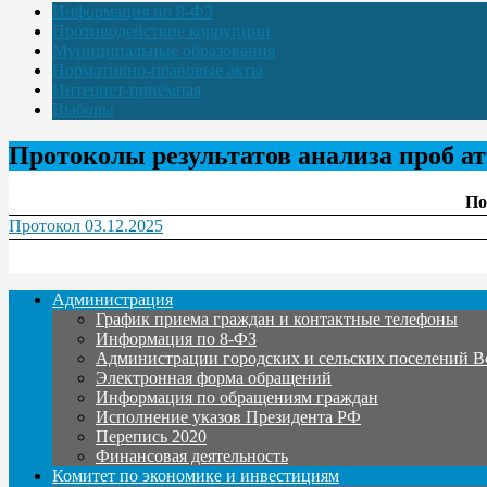
Информация по 8-ФЗ
Противодействие коррупции
Муниципальные образования
Нормативно-правовые акты
Интернет-приёмная
Выборы
Протоколы результатов анализа проб ат
По
Протокол 03.12.2025
Администрация
График приема граждан и контактные телефоны
Информация по 8-ФЗ
Администрации городских и сельских поселений В
Электронная форма обращений
Информация по обращениям граждан
Исполнение указов Президента РФ
Перепись 2020
Финансовая деятельность
Комитет по экономике и инвестициям