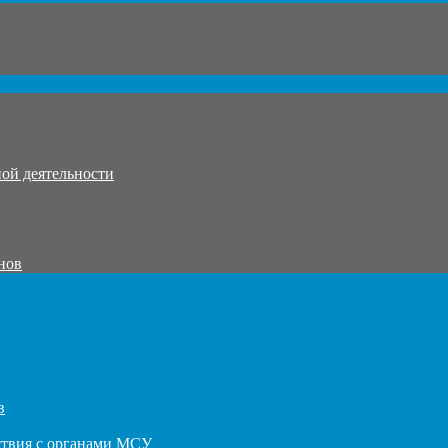
ой деятельности
нов
в
ствия с органами МСУ