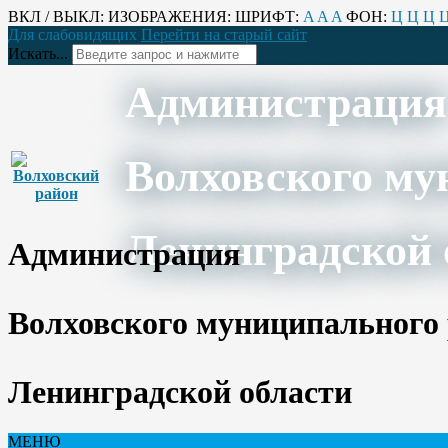
ВКЛ / ВЫКЛ:
ИЗОБРАЖЕНИЯ:
ШРИФТ:
A
A
A
ФОН:
Ц
Ц
Ц
Для слабовидящих
Перейти на старый сайт
Искать...
Администрация
Волховского му
Ленинградской 
Администрация
Волховского муниципального
Ленинградской области
МЕНЮ