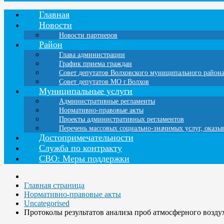
Главная
Новости
Новости партнеров
Район
Глава администрации
График приема граждан
Совет депутатов Волховского муниципального район
Совет депутатов МО г.Волхов
Муниципальные услуги
Административные регламенты
Нормативно-правовые акты
Проекты административных регламентов
Перечень массовых социально-значимых услуг, оказ
Достопримечательности
Служба по контракту
СВО: Меры поддержки
Главная страница
Нормативно-правовые акты
Uncategorised
Протоколы результатов анализа проб атмосферного воздух