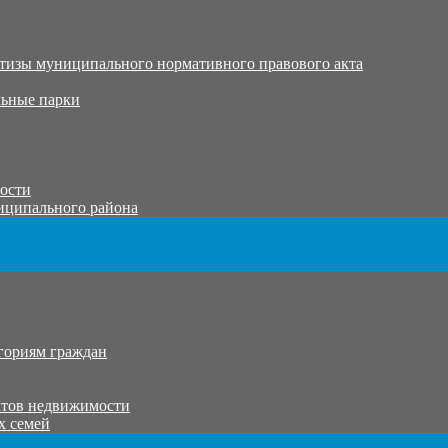
тизы муниципального нормативного правового акта
ьные парки
тости
иципального района
гориям граждан
ктов недвижимости
х семей