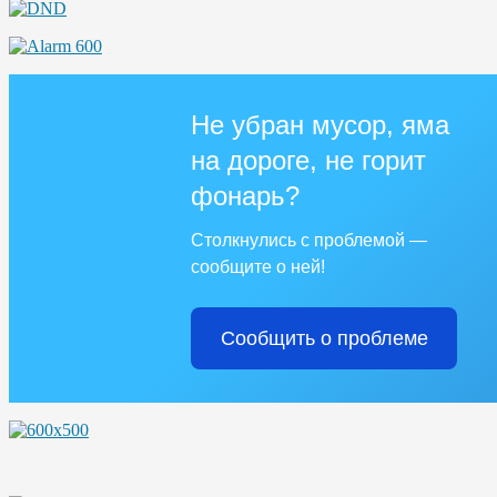
Не убран мусор, яма
на дороге, не горит
фонарь?
Столкнулись с проблемой —
сообщите о ней!
Сообщить о проблеме