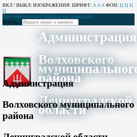
ВКЛ / ВЫКЛ:
ИЗОБРАЖЕНИЯ:
ШРИФТ:
A
A
A
ФОН:
Ц
Ц
Ц
Ц
Для слабовидящих
Перейти на старый сайт
Искать...
Администрация
Волховского
муниципальног
района
Администрация
Ленинградской
Волховского муниципального
области
района
Ленинградской области