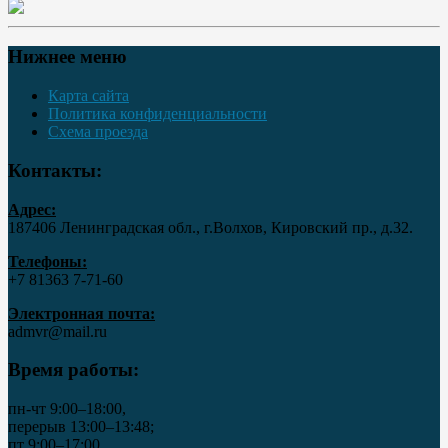
Нижнее меню
Карта сайта
Политика конфиденциальности
Схема проезда
Контакты:
Адрес:
187406 Ленинградская обл., г.Волхов, Кировский пр., д.32.
Телефоны:
+7 81363 7‑71-60
Электронная почта:
admvr@mail.ru
Время работы:
пн-чт 9:00–18:00,
перерыв 13:00–13:48;
пт 9:00–17:00,