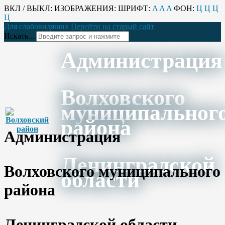
ВКЛ / ВЫКЛ:
ИЗОБРАЖЕНИЯ:
ШРИФТ:
A
A
A
ФОН:
Ц
Ц
Ц
Ц
Для слабовидящих
Перейти на старый сайт
Искать...
Администрация
Волховского
муниципальног
района
Администрация
Ленинградской
Волховского муниципального
области
района
Ленинградской области