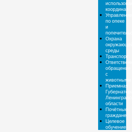
использова
координат
Управление
по опеке
и
попечитель
Охрана
окружающе
среды
Транспорт
Ответствен
обращение
с
животными
Приемная
Губернатор
Ленинградс
области
Почётные
граждане
Целевое
обучение