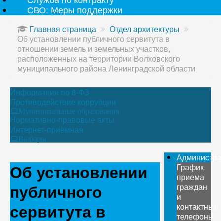
СВО: Меры поддержки
Главная страница
Отдел архитектуры
Об установлении публичного сервитута в
отношении земель и земельных участков,
расположенных на территории Волховского
муниципального района Ленинградской области
Информация по 8-ФЗ
Противодействие коррупции
Муниципальные образования
Нормативно-правовые акты
Интернет-приёмная
Выборы
Администр
Об установлении
График
приема
публичного
граждан
и
сервитута в
контактные
телефоны