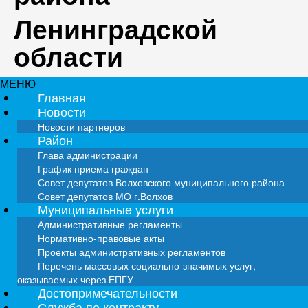
Ленинградской
области
МЕНЮ
Главная
Новости
Новости партнеров
Район
Глава администрации
График приема граждан
Совет депутатов Волховского муниципального района
Совет депутатов МО г.Волхов
Муниципальные услуги
Административные регламенты
Нормативно-правовые акты
Проекты административных регламентов
Перечень массовых социально-значимых услуг,
оказываемых через ЕПГУ
Достопримечательности
Служба по контракту