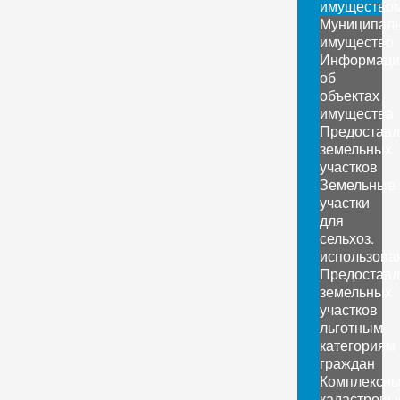
имущество
Муниципал
имущество
Информаци
об
объектах
имущества
Предоставл
земельных
участков
Земельные
участки
для
сельхоз.
использова
Предоставл
земельных
участков
льготным
категориям
граждан
Комплексн
кадастровы