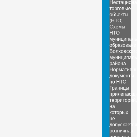
Нестацион
торговые
объекты
(НТО)
Схемы
НТО
муниципал
образовани
Волховског
муниципаль
района
Нормативн
документы
по НТО
Границы
прилегающ
территорий,
на
которых
не
допускаетс
розничная
продажа