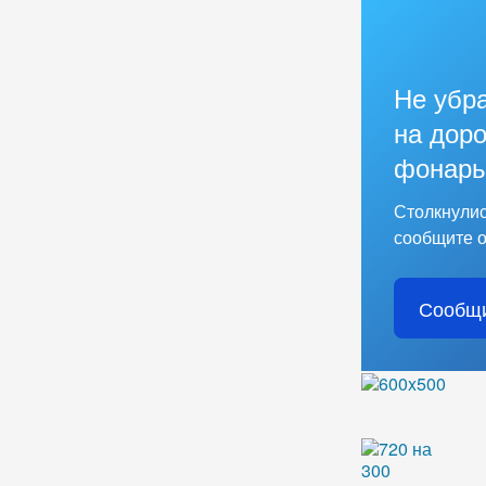
Не убр
на доро
фонарь
Столкнулис
сообщите о
Сообщи