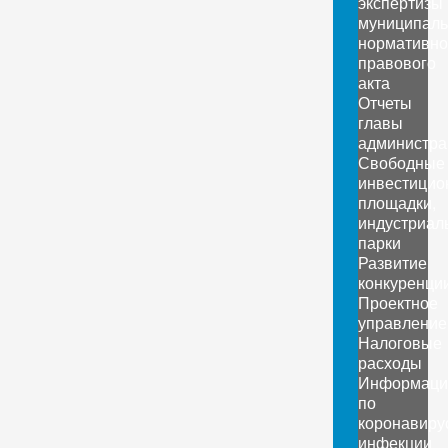
экспертизы
муниципаль
нормативно
правового
акта
Отчеты
главы
администра
Свободные
инвестицио
площадки,
индустриал
парки
Развитие
конкуренци
Проектное
управление
Налоговые
расходы
Информаци
по
коронавиру
инфекции