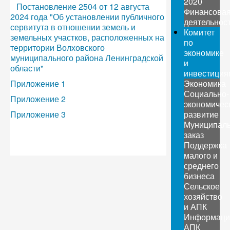
2020
Постановление 2504 от 12 августа
Финансова
2024 года "Об установлении публичного
деятельнос
сервитута в отношении земель и
Комитет
земельных участков, расположенных на
по
территории Волховского
экономике
муниципального района Ленинградской
и
области"
инвестиция
Приложение 1
Экономика
Социально-
Приложение 2
экономичес
Приложение 3
развитие
Муниципал
заказ
Поддержка
малого и
среднего
бизнеса
Сельское
хозяйство
и АПК
Информаци
АПК