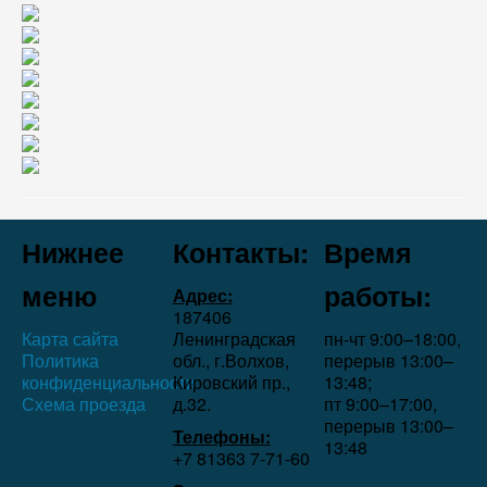
Нижнее
Контакты:
Время
меню
работы:
Адрес:
187406
Карта сайта
Ленинградская
пн-чт 9:00–18:00,
Политика
обл., г.Волхов,
перерыв 13:00–
конфиденциальности
Кировский пр.,
13:48;
Схема проезда
д.32.
пт 9:00–17:00,
перерыв 13:00–
Телефоны:
13:48
+7 81363 7‑71-60