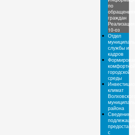
по
обращения
граждан
Реализация
10-оз
Отдел
муниципаль
службы и
кадров
Формирова
комфортно
городской
среды
Инвестици
климат
Волховског
муниципаль
района
Сведения,
подлежащи
предоставл
с