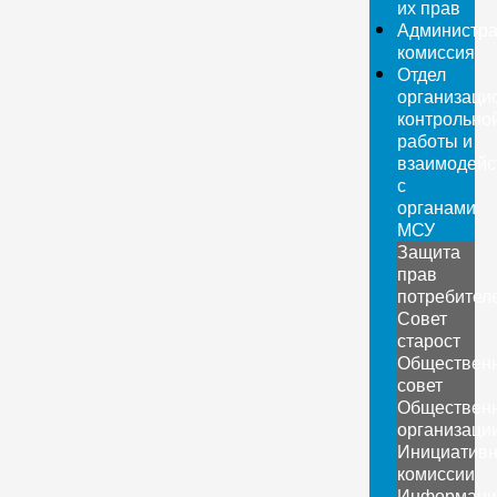
их прав
Администра
комиссия
Отдел
организаци
контрольно
работы и
взаимодейс
с
органами
МСУ
Защита
прав
потребител
Совет
старост
Обществен
совет
Обществен
организаци
Инициатив
комиссии
Информаци