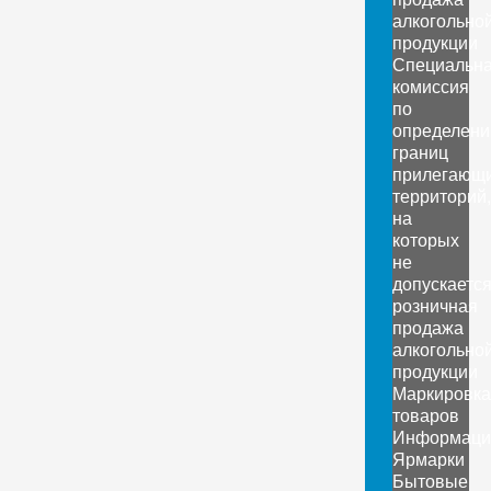
алкогольно
продукции
Специальн
комиссия
по
определен
границ
прилегающ
территорий,
на
которых
не
допускаетс
розничная
продажа
алкогольно
продукции
Маркировка
товаров
Информаци
Ярмарки
Бытовые