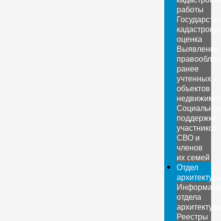
работы
Государств
кадастрова
оценка
Выявление
правооблад
ранее
учтенных
объектов
недвижимо
Социальна
поддержка
участников
СВО и
членов
их семей
Отдел
архитектур
Информаци
отдела
архитектур
Реестры