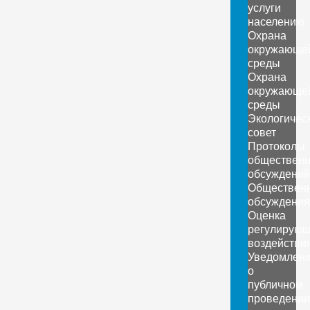
услуги
населению
Охрана
окружающе
среды
Охрана
окружающе
среды
Экологичес
совет
Протоколы
обществен
обсуждений
Обществен
обсуждения
Оценка
регулирующ
воздействи
Уведомлен
о
публичном
проведении