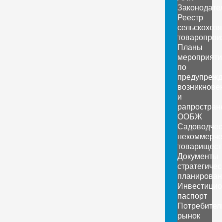
Законодате
Реестр
сельскохоз
товаропрои
Планы
мероприяти
по
предупреж
возникнове
и
рапростран
ООБЖ
Садоводчес
некоммерче
товарищест
Документы
стратегичес
планирован
Инвестици
паспорт
Потребител
рынок