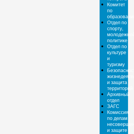
Комитет
по
образован
Отдел по
спорту,
молодежно
политике
Отдел по
культуре
и
туризму
Безопаснос
жизнедеяте
и защита
территорий
Архивный
отдел
ЗАГС
Комиссия
по делам
несовершен
и защите