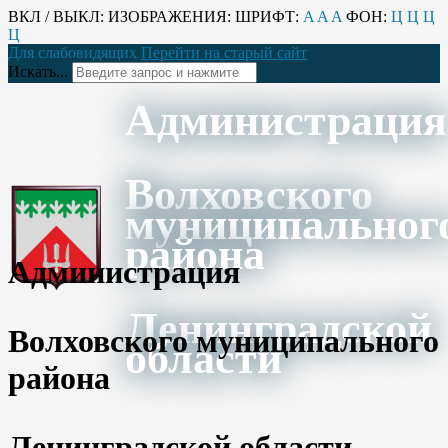
ВКЛ / ВЫКЛ:
ИЗОБРАЖЕНИЯ:
ШРИФТ:
A
A
A
ФОН:
Ц
Ц
Ц
Ц
Для слабовидящих
Перейти на старый сайт
Искать...
Администрация
Волховского
муниципальног
района
Администрация
Ленинградской
Волховского муниципального
области
района
Ленинградской области