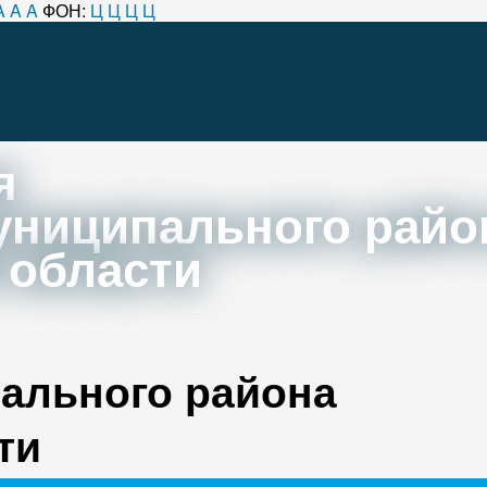
A
A
A
ФОН:
Ц
Ц
Ц
Ц
я
униципального райо
 области
ального района
ти