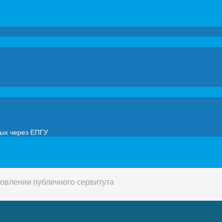
мых через ЕПГУ
овлении публичного сервитута