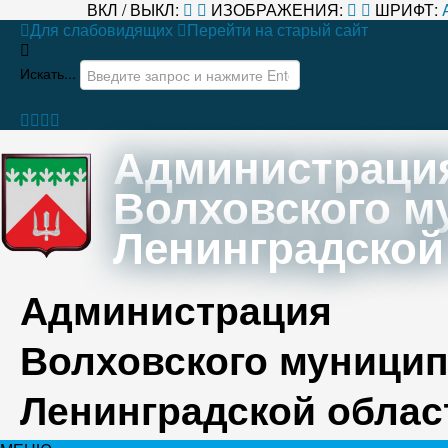
ВКЛ / ВЫКЛ:
ИЗОБРАЖЕНИЯ:
ШРИФТ:
Для слабовидящих
Перейти на старый сайт
Искать...
Администраци
Волховского м
Ленинградской
Администрация
Волховского муницип
Ленинградской облас