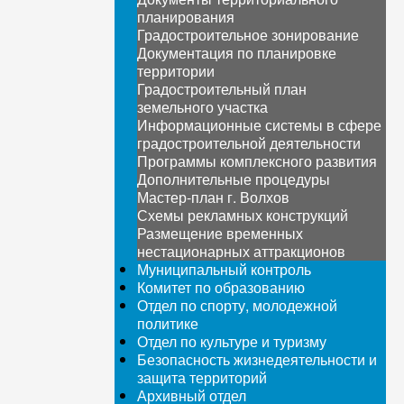
планирования
Градостроительное зонирование
Документация по планировке
территории
Градостроительный план
земельного участка
Информационные системы в сфере
градостроительной деятельности
Программы комплексного развития
Дополнительные процедуры
Мастер-план г. Волхов
Схемы рекламных конструкций
Размещение временных
нестационарных аттракционов
Муниципальный контроль
Комитет по образованию
Отдел по спорту, молодежной
политике
Отдел по культуре и туризму
Безопасность жизнедеятельности и
защита территорий
Архивный отдел