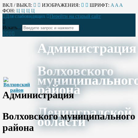
ВКЛ / ВЫКЛ:
ИЗОБРАЖЕНИЯ:
ШРИФТ:
A
A
A
ФОН:
Ц
Ц
Ц
Ц
Для слабовидящих
Перейти на старый сайт
Искать...
Администрация
Волховского
муниципальног
района
Администрация
Ленинградской
Волховского муниципального
области
района