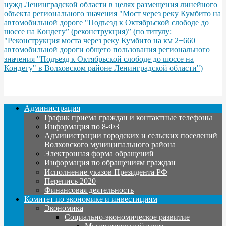
нужд Ленинградской области в целях размещения линейного
объекта регионального значения "Мост через реку Кумбито на
автомобильной дороге "Подъезд к Октябрьской слободе до
шоссе на Кондегу” (реконструкция)” (по титулу:
"Реконструкция моста через реку Кумбито на км 2+660
автомобильной дороги общего пользования регионального
значения "Подъезд к Октябрьской слободе до шоссе на
Кондегу" в Волховском районе Ленинградской области")
Администрация
График приема граждан и контактные телефоны
Информация по 8-ФЗ
Администрации городских и сельских поселений
Волховского муниципального района
Электронная форма обращений
Информация по обращениям граждан
Исполнение указов Президента РФ
Перепись 2020
Финансовая деятельность
Комитет по экономике и инвестициям
Экономика
Социально-экономическое развитие