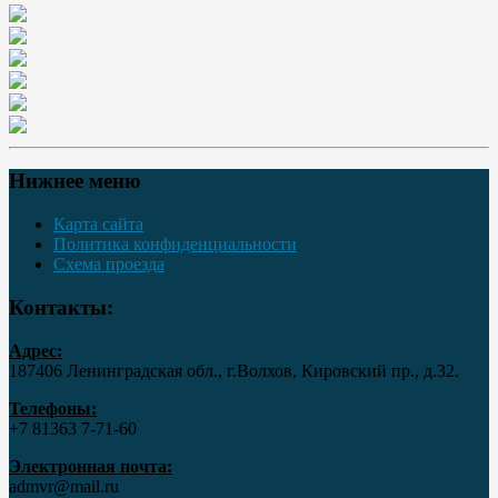
Нижнее меню
Карта сайта
Политика конфиденциальности
Схема проезда
Контакты:
Адрес:
187406 Ленинградская обл., г.Волхов, Кировский пр., д.32.
Телефоны:
+7 81363 7‑71-60
Электронная почта:
admvr@mail.ru