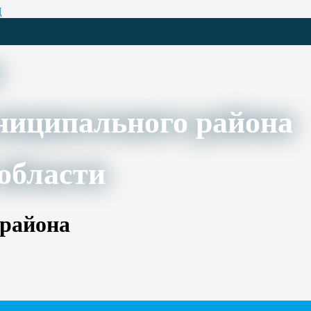
Ц
ниципального района
области
 района