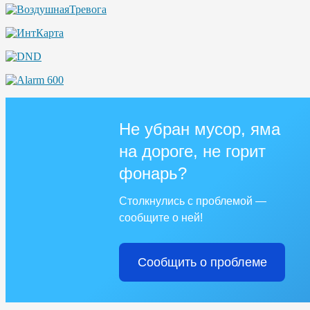
Не убран мусор, яма
на дороге, не горит
фонарь?
Столкнулись с проблемой —
сообщите о ней!
Сообщить о проблеме