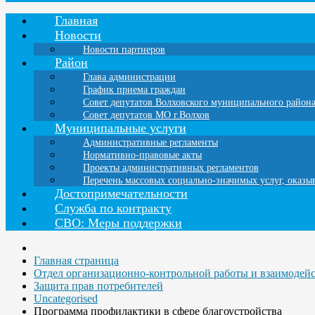
Главная
Новости
Новости партнеров
Район
Глава администрации
График приема граждан
Совет депутатов Волховского муниципального район
Совет депутатов МО г.Волхов
Муниципальные услуги
Административные регламенты
Нормативно-правовые акты
Проекты административных регламентов
Перечень массовых социально-значимых услуг, оказ
Достопримечательности
Служба по контракту
СВО: Меры поддержки
Главная страница
Отдел организационно-контрольной работы и взаимодей
Защита прав потребителей
Uncategorised
Программа профилактики в сфере благоустройства