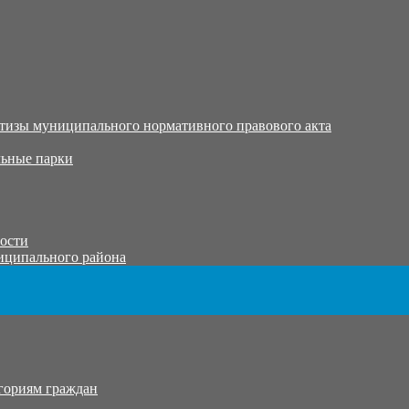
тизы муниципального нормативного правового акта
ьные парки
тости
иципального района
гориям граждан