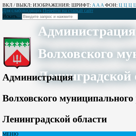
ВКЛ / ВЫКЛ:
ИЗОБРАЖЕНИЯ:
ШРИФТ:
A
A
A
ФОН:
Ц
Ц
Ц
Для слабовидящих
Перейти на старый сайт
Искать...
Администрация
Волховского му
Ленинградской 
Администрация
Волховского муниципального
Ленинградской области
МЕНЮ