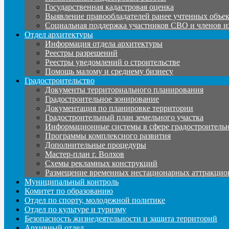
Государственная кадастровая оценка
Выявление правообладателей ранее учтенных объе
Социальная поддержка участников СВО и членов и
Отдел архитектуры
Информация отдела архитектуры
Реестры разрешений
Реестры уведомлений о строительстве
Помощь малому и среднему бизнесу
Градостроительство
Документы территориального планирования
Градостроительное зонирование
Документация по планировке территории
Градостроительный план земельного участка
Информационные системы в сфере градостроительн
Программы комплексного развития
Дополнительные процедуры
Мастер-план г. Волхов
Схемы рекламных конструкций
Размещение временных нестационарных аттракцио
Муниципальный контроль
Комитет по образованию
Отдел по спорту, молодежной политике
Отдел по культуре и туризму
Безопасность жизнедеятельности и защита территорий
Архивный отдел