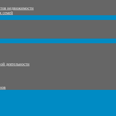
ктов недвижимости
х семей
ой деятельности
нов