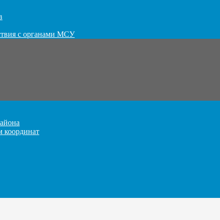
в
ствия с органами МСУ
айона
м координат