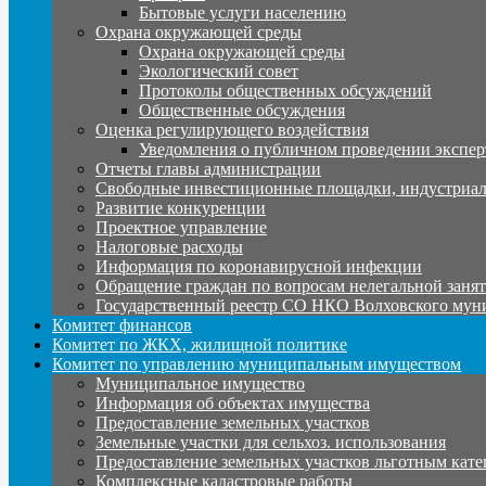
Бытовые услуги населению
Охрана окружающей среды
Охрана окружающей среды
Экологический совет
Протоколы общественных обсуждений
Общественные обсуждения
Оценка регулирующего воздействия
Уведомления о публичном проведении экспер
Отчеты главы администрации
Свободные инвестиционные площадки, индустриал
Развитие конкуренции
Проектное управление
Налоговые расходы
Информация по коронавирусной инфекции
Обращение граждан по вопросам нелегальной заня
Государственный реестр СО НКО Волховского мун
Комитет финансов
Комитет по ЖКХ, жилищной политике
Комитет по управлению муниципальным имуществом
Муниципальное имущество
Информация об объектах имущества
Предоставление земельных участков
Земельные участки для сельхоз. использования
Предоставление земельных участков льготным кате
Комплексные кадастровые работы