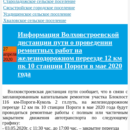
Староладожское сельское поселение
Сясьстройское городское поселение
Усадищенское сельское поселение
Хваловское сельское поселение
Информация Волховстроевской
дистанции пути о проведении
ремонтных работ на
27
апреля
железнодорожном переезде 12 км
2020
пк 10 станции Пороги в мае 2020
года
Волховстроевская дистанция пути сообщает, что в связи с
запланированным капитальным ремонтом участка Блокпост
116 км-Пороги-Куколь 2 гл.путь, на железнодорожном
переезде 12 км пк 10 станции Пороги в мае 2020 года будут
проводиться ремонтные работы с полным или частичным
закрытием движения автотранспорта по следующему
графику:
- 03.05.2020г. с 11:30 час. до 17:00 час. – закрытие переезда