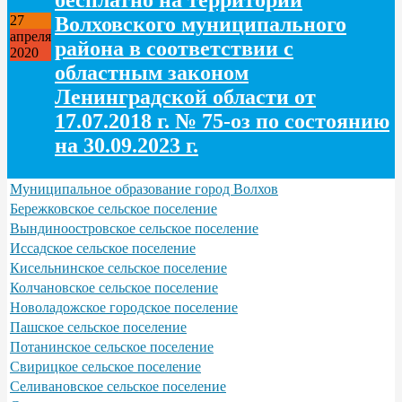
Волховского муниципального
27
апреля
района в соответствии с
2020
областным законом
Ленинградской области от
17.07.2018 г. № 75-оз по состоянию
на 30.09.2023 г.
Муниципальное образование город Волхов
Бережковское сельское поселение
Вындиноостровское сельское поселение
Иссадское сельское поселение
Кисельнинское сельское поселение
Колчановское сельское поселение
Новоладожское городское поселение
Пашское сельское поселение
Потанинское сельское поселение
Свирицкое сельское поселение
Селивановское сельское поселение