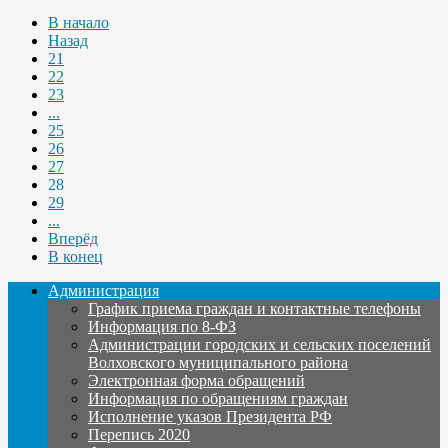
В начало
Назад
21
22
23
...
25
26
27
28
29
...
Вперёд
В конец
Администрация
График приема граждан и контактные телефоны
Информация по 8-ФЗ
Администрации городских и сельских поселений
Волховского муниципального района
Электронная форма обращений
Информация по обращениям граждан
Исполнение указов Президента РФ
Перепись 2020