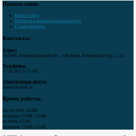
Нижнее меню
Карта сайта
Политика конфиденциальности
Схема проезда
Контакты:
Адрес:
187406 Ленинградская обл., г.Волхов, Кировский пр., д.32.
Телефоны:
+7 81363 7‑71-60
Электронная почта:
admvr@mail.ru
Время работы:
пн-чт 9:00–18:00,
перерыв 13:00–13:48;
пт 9:00–17:00,
перерыв 13:00–13:48