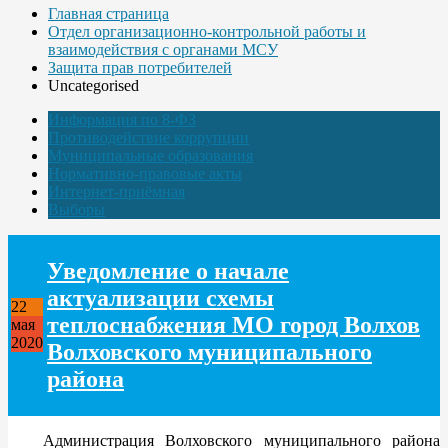
Главная страница
Отдел организационно-контрольной работы и
взаимодействия с органами МСУ
Защита прав потребителей
Uncategorised
Информация по 8-ФЗ
Противодействие коррупции
Муниципальные образования
Нормативно-правовые акты
Интернет-приёмная
Выборы
Уведомление о начале
актуализации схемы
22
теплоснабжения МО город Волхов
мая
2020
Волховского муниципального
района
Администрация Волховского муниципального района