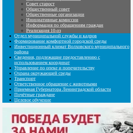
Совет старост
Общественный совет
Общественные организации
Инициативные комиссии
Информация по обращениям граждан
Реализация 10-оз
Отдел муниципальной службы и кадров
Формирование комфортной городской среды
Инвестиционный климат Волховского муниципального
района
Сведения, подлежащие предоставлению с
использованием координат
Управление по опеке и попечительству
Охрана окружающей среды
Транспорт
Ответственное обращение с животными
Приемная Губернатора Ленинградской области
Почётные граждане
Целевое обучение