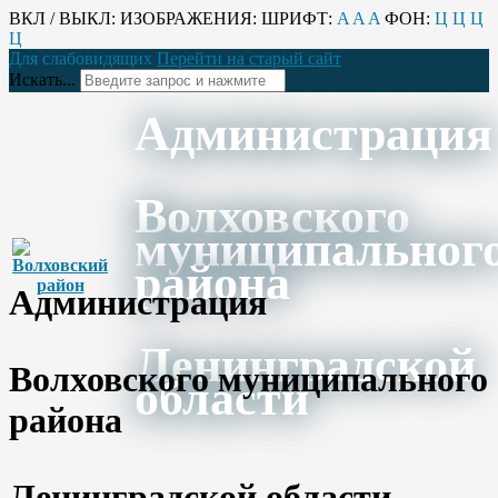
ВКЛ / ВЫКЛ:
ИЗОБРАЖЕНИЯ:
ШРИФТ:
A
A
A
ФОН:
Ц
Ц
Ц
Ц
Для слабовидящих
Перейти на старый сайт
Искать...
Администрация
Волховского
муниципальног
района
Администрация
Ленинградской
Волховского муниципального
области
района
Ленинградской области