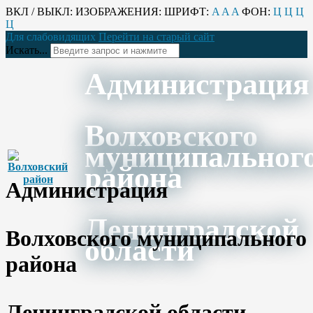
ВКЛ / ВЫКЛ:
ИЗОБРАЖЕНИЯ:
ШРИФТ:
A
A
A
ФОН:
Ц
Ц
Ц
Ц
Для слабовидящих
Перейти на старый сайт
Искать...
Администрация
Волховского
муниципальног
района
Администрация
Ленинградской
Волховского муниципального
области
района
Ленинградской области