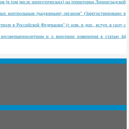
ов (в том числе энергетических) на территории Ленинградской
мых контрольным (надзорным) органом" (Зарегистрировано в
роле в Российской Федерации" (с изм. и доп., вступ. в силу с
) несовершеннолетним и о внесении изменения в статью 44