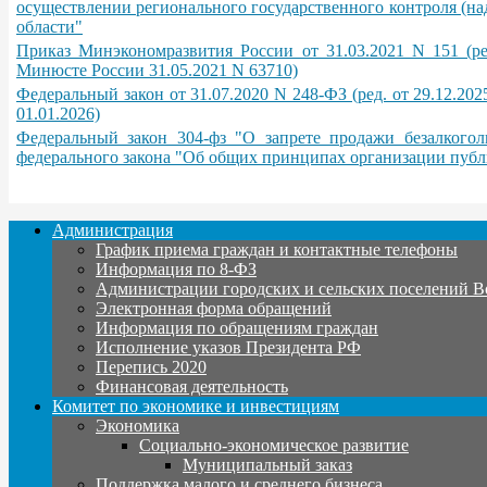
осуществлении регионального государственного контроля (на
области"
Приказ Минэкономразвития России от 31.03.2021 N 151 (ре
Минюсте России 31.05.2021 N 63710)
Федеральный закон от 31.07.2020 N 248-ФЗ (ред. от 29.12.202
01.01.2026)
Федеральный закон 304-фз "О запрете продажи безалкого
федерального закона "Об общих принципах организации публ
Администрация
График приема граждан и контактные телефоны
Информация по 8-ФЗ
Администрации городских и сельских поселений В
Электронная форма обращений
Информация по обращениям граждан
Исполнение указов Президента РФ
Перепись 2020
Финансовая деятельность
Комитет по экономике и инвестициям
Экономика
Социально-экономическое развитие
Муниципальный заказ
Поддержка малого и среднего бизнеса