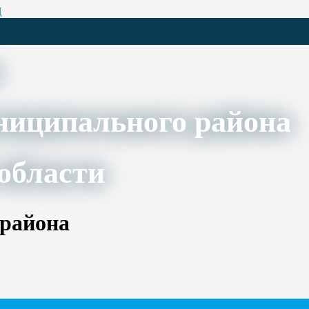
Ц
ниципального района
области
 района