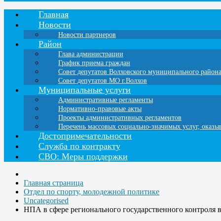
Главная
Новости
Новости партнеров
Район
Глава администрации
График приема граждан
Совет депутатов Волховского муниципального район
Совет депутатов МО г.Волхов
Муниципальные услуги
Административные регламенты
Нормативно-правовые акты
Проекты административных регламентов
Перечень массовых социально-значимых услуг, оказ
Достопримечательности
Служба по контракту
СВО: Меры поддержки
Главная страница
Отдел по спорту, молодежной политике
Uncategorised
НПА в сфере регионального государственного контроля 