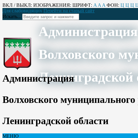
ВКЛ / ВЫКЛ:
ИЗОБРАЖЕНИЯ:
ШРИФТ:
A
A
A
ФОН:
Ц
Ц
Ц
Для слабовидящих
Перейти на старый сайт
Искать...
Администрация
Волховского му
Ленинградской 
Администрация
Волховского муниципального
Ленинградской области
МЕНЮ