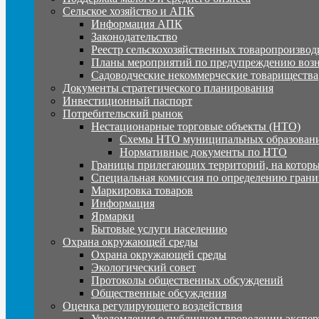
Сельское хозяйство и АПК
Информация АПК
Законодательство
Реестр сельскохозяйственных товаропроизвод
Планы мероприятий по предупреждению воз
Садоводческие некоммерческие товарищества
Документы стратегического планирования
Инвестиционный паспорт
Потребительский рынок
Нестационарные торговые объекты (НТО)
Схемы НТО муниципальных образовани
Нормативные документы по НТО
Границы прилегающих территорий, на которы
Специальная комиссия по определению грани
Маркировка товаров
Информация
Ярмарки
Бытовые услуги населению
Охрана окружающей среды
Охрана окружающей среды
Экологический совет
Протоколы общественных обсуждений
Общественные обсуждения
Оценка регулирующего воздействия
Уведомления о публичном проведении экспер