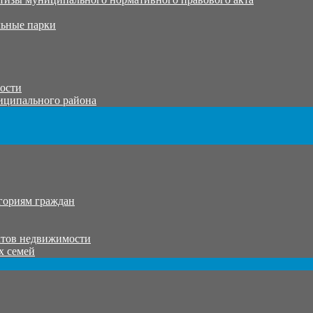
ьные парки
тости
иципального района
гориям граждан
ктов недвижимости
х семей