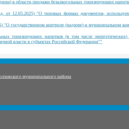
дзора) в области продажи безалкогольных тонизирующих напитк
д. от 12.05.2025) "О типовых формах документов, используе
5) "О государственном контроле (надзоре) и муниципальном конт
льных тонизирующих напитков (в том числе энергетических
ичной власти в субъектах Российской Федерации""
олховского муниципального района