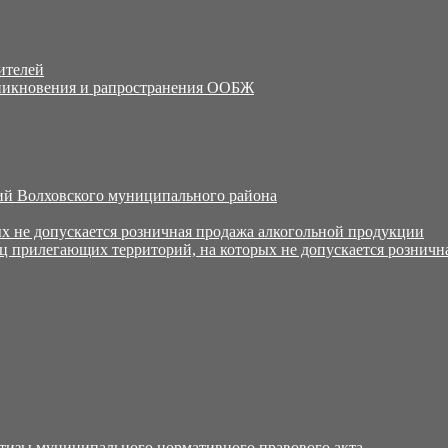
ителей
никновения и рапространения ООБЖ
й Волховского муниципального района
х не допускается розничная продажа алкогольной продукции
ц прилегающих территорий, на которых не допускается розничн
тизы муниципального нормативного правового акта