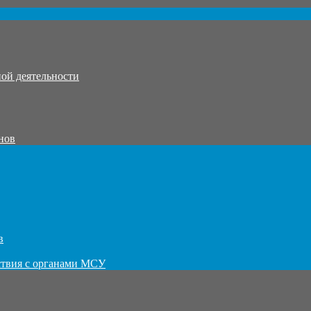
ой деятельности
нов
в
ствия с органами МСУ