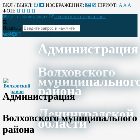
ВКЛ / ВЫКЛ:
ИЗОБРАЖЕНИЯ:
ШРИФТ:
A
A
A
ФОН:
Ц
Ц
Ц
Ц
Для слабовидящих
Перейти на старый сайт
Искать...
Администрация
Волховского
муниципальног
района
Администрация
Ленинградской
Волховского муниципального
области
района