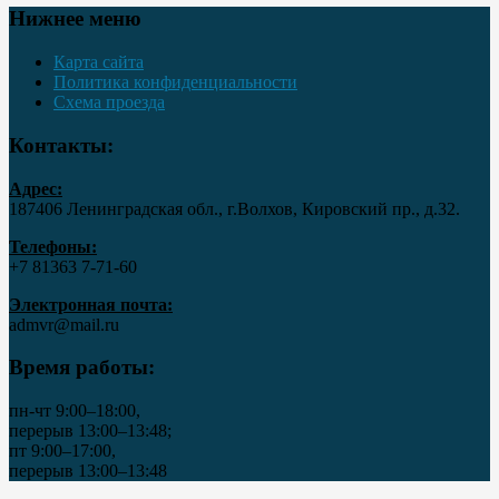
Нижнее меню
Карта сайта
Политика конфиденциальности
Схема проезда
Контакты:
Адрес:
187406 Ленинградская обл., г.Волхов, Кировский пр., д.32.
Телефоны:
+7 81363 7‑71-60
Электронная почта:
admvr@mail.ru
Время работы:
пн-чт 9:00–18:00,
перерыв 13:00–13:48;
пт 9:00–17:00,
перерыв 13:00–13:48