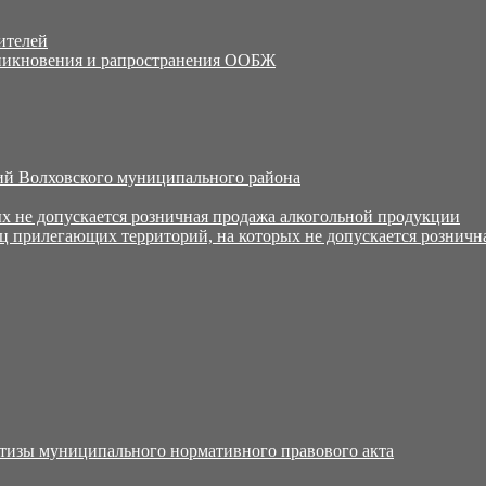
ителей
никновения и рапространения ООБЖ
й Волховского муниципального района
х не допускается розничная продажа алкогольной продукции
ц прилегающих территорий, на которых не допускается розничн
тизы муниципального нормативного правового акта