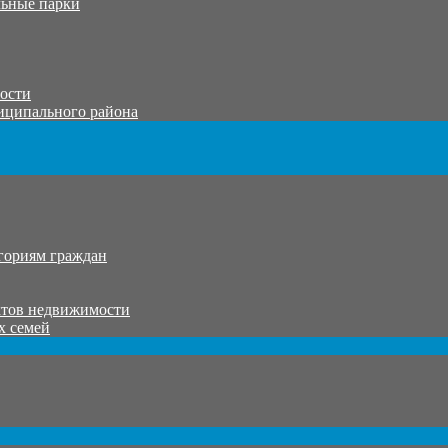
ьные парки
тости
иципального района
гориям граждан
ктов недвижимости
х семей