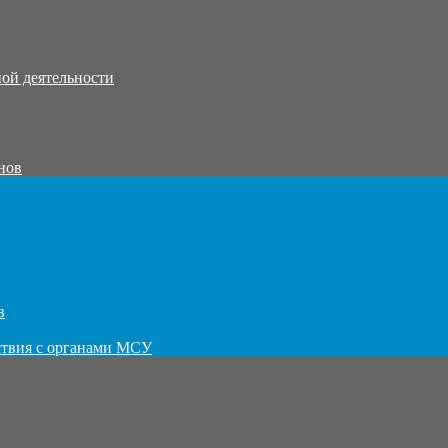
ой деятельности
нов
в
ствия с органами МСУ