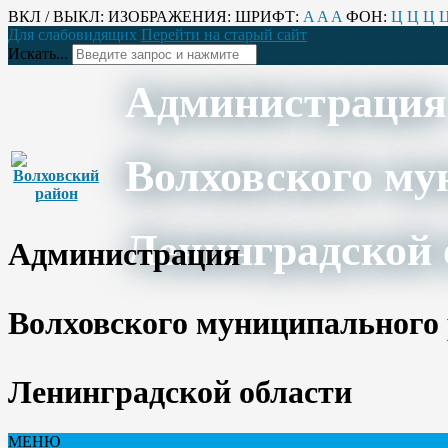
ВКЛ / ВЫКЛ:
ИЗОБРАЖЕНИЯ:
ШРИФТ:
A
A
A
ФОН:
Ц
Ц
Ц
Для слабовидящих
Перейти на старый сайт
Искать...
Администрация
Волховского му
Ленинградской 
Администрация
Волховского муниципального
Ленинградской области
МЕНЮ