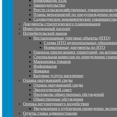
Информация АПК
Законодательство
Реестр сельскохозяйственных товаропроизвод
Планы мероприятий по предупреждению воз
Садоводческие некоммерческие товарищества
Документы стратегического планирования
Инвестиционный паспорт
Потребительский рынок
Нестационарные торговые объекты (НТО)
Схемы НТО муниципальных образовани
Нормативные документы по НТО
Границы прилегающих территорий, на которы
Специальная комиссия по определению грани
Маркировка товаров
Информация
Ярмарки
Бытовые услуги населению
Охрана окружающей среды
Охрана окружающей среды
Экологический совет
Протоколы общественных обсуждений
Общественные обсуждения
Оценка регулирующего воздействия
Уведомления о публичном проведении экспер
Отчеты главы администрации