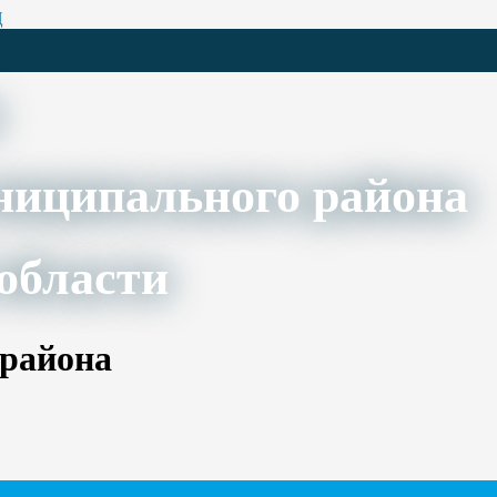
Ц
ниципального района
области
 района