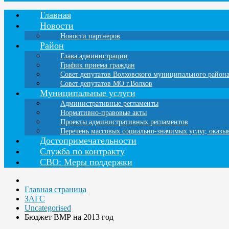
Главная
Новости
Новости партнеров
Район
Глава администрации
График приема граждан
Совет депутатов Волховского муниципального район
Совет депутатов МО г.Волхов
Муниципальные услуги
Административные регламенты
Нормативно-правовые акты
Проекты административных регламентов
Перечень массовых социально-значимых услуг, оказ
Достопримечательности
Служба по контракту
СВО: Меры поддержки
Главная страница
ЗАГС
Uncategorised
Бюджет ВМР на 2013 год