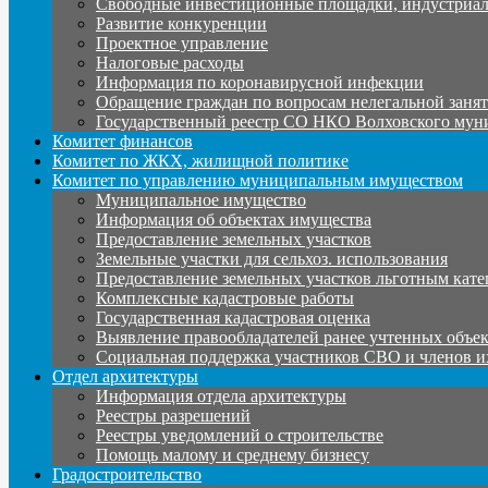
Свободные инвестиционные площадки, индустриал
Развитие конкуренции
Проектное управление
Налоговые расходы
Информация по коронавирусной инфекции
Обращение граждан по вопросам нелегальной заня
Государственный реестр СО НКО Волховского мун
Комитет финансов
Комитет по ЖКХ, жилищной политике
Комитет по управлению муниципальным имуществом
Муниципальное имущество
Информация об объектах имущества
Предоставление земельных участков
Земельные участки для сельхоз. использования
Предоставление земельных участков льготным кате
Комплексные кадастровые работы
Государственная кадастровая оценка
Выявление правообладателей ранее учтенных объе
Социальная поддержка участников СВО и членов и
Отдел архитектуры
Информация отдела архитектуры
Реестры разрешений
Реестры уведомлений о строительстве
Помощь малому и среднему бизнесу
Градостроительство