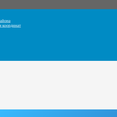
айона
м координат