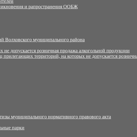
ителей
никновения и рапространения ООБЖ
й Волховского муниципального района
х не допускается розничная продажа алкогольной продукции
ц прилегающих территорий, на которых не допускается розничн
тизы муниципального нормативного правового акта
ьные парки