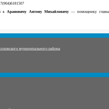
+7(904)6181507
ся к
Арановичу Антону Михайловичу
— помощнику главы а
олховского муниципального района