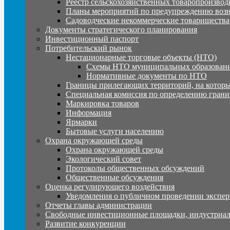
Реестр сельскохозяйственных товаропроизвод
Планы мероприятий по предупреждению воз
Садоводческие некоммерческие товарищества
Документы стратегического планирования
Инвестиционный паспорт
Потребительский рынок
Нестационарные торговые объекты (НТО)
Схемы НТО муниципальных образовани
Нормативные документы по НТО
Границы прилегающих территорий, на которы
Специальная комиссия по определению грани
Маркировка товаров
Информация
Ярмарки
Бытовые услуги населению
Охрана окружающей среды
Охрана окружающей среды
Экологический совет
Протоколы общественных обсуждений
Общественные обсуждения
Оценка регулирующего воздействия
Уведомления о публичном проведении экспер
Отчеты главы администрации
Свободные инвестиционные площадки, индустриал
Развитие конкуренции