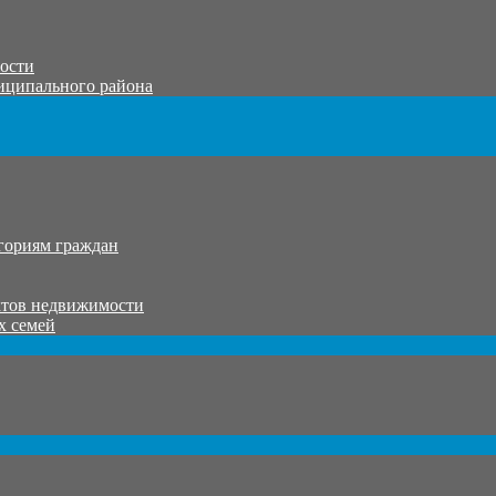
тости
иципального района
гориям граждан
ктов недвижимости
х семей