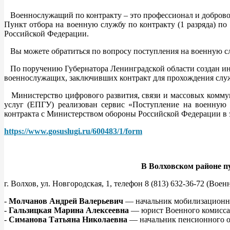
Военнослужащий по контракту – это профессионал и добров
Пункт отбора на военную службу по контракту (1 разряда) п
Российской Федерации.
Вы можете обратиться по вопросу поступления на военную слу
По поручению Губернатора Ленинградской области создан ин
военнослужащих, заключивших контракт для прохождения слу
Министерство цифрового развития, связи и массовых коммун
услуг (ЕПГУ) реализован сервис «Поступление на военную 
контракта с Министерством обороны Российской Федерации в
https://www.gosuslugi.ru/600483/1/form
В Волховском районе п
г. Волхов, ул. Новгородская, 1, телефон 8 (813) 632-36-72 (В
-
Молчанов Андрей Валерьевич
— начальник мобилизационног
-
Гальзицкая Марина Алексеевна
— юрист Военного комиссари
-
Симанова Татьяна Николаевна
— начальник пенсионного от