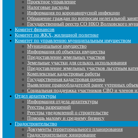
Проектное управление
Налоговые расходы
Информация по коронавирусной инфекции
Обращение граждан по вопросам нелегальной заня
Государственный реестр СО НКО Волховского мун
Комитет финансов
Комитет по ЖКХ, жилищной политике
Комитет по управлению муниципальным имуществом
Муниципальное имущество
Информация об объектах имущества
Предоставление земельных участков
Земельные участки для сельхоз. использования
Предоставление земельных участков льготным кате
Комплексные кадастровые работы
Государственная кадастровая оценка
Выявление правообладателей ранее учтенных объе
Социальная поддержка участников СВО и членов и
Отдел архитектуры
Информация отдела архитектуры
Реестры разрешений
Реестры уведомлений о строительстве
Помощь малому и среднему бизнесу
Градостроительство
Документы территориального планирования
Градостроительное зонирование