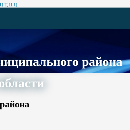
Ц
Ц
Ц
Ц
ниципального района
области
 района