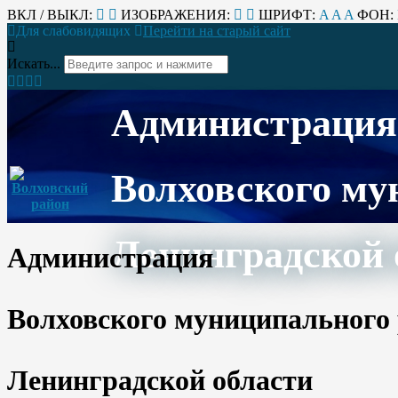
ВКЛ / ВЫКЛ:
ИЗОБРАЖЕНИЯ:
ШРИФТ:
A
A
A
ФОН:
Для слабовидящих
Перейти на старый сайт
Искать...
Администрация
Волховского му
Ленинградской 
Администрация
Волховского муниципального
Ленинградской области