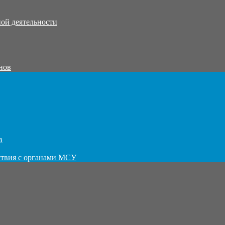
ой деятельности
нов
в
ствия с органами МСУ