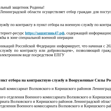
ольный защитник Родины!
о Ленинградской области осуществляет отбор граждан для пос
жбу по контракту в пункт отбора на военную службу по контра
тернет-ресурс
https://защитник47.рф
, содержащий информацию 
жбы в зоне специальной военной операции
икаций Российской Федерации информирует, что начиная с 20
службу по контракту или добровольцем», позволяющий гражд
 электронном виде посредством ЕПГУ
ункт отбора на контрактную службу в Вооруженные Силы Рос
оенный комиссариат Волховского и Киришского районов Ленинград
о отделения Военного комиссариата Волховского и Киришского 
ата Волховского и Киришского районов Ленинградской области,
деления Военного комиссариата Волховского и Киришского райо