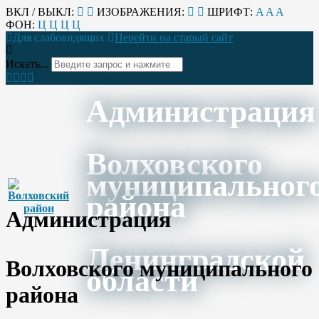
ВКЛ / ВЫКЛ:
ИЗОБРАЖЕНИЯ:
ШРИФТ:
A
A
A
ФОН:
Ц
Ц
Ц
Ц
Для слабовидящих
Перейти на старый сайт
Искать...
Администрация
Волховского
муниципальног
района
Администрация
Ленинградской
Волховского муниципального
области
района