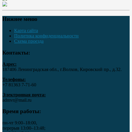
Нижнее меню
Карта сайта
Политика конфиденциальности
Схема проезда
Контакты:
Адрес:
187406 Ленинградская обл., г.Волхов, Кировский пр., д.32.
Телефоны:
+7 81363 7‑71-60
Электронная почта:
admvr@mail.ru
Время работы:
пн-чт 9:00–18:00,
перерыв 13:00–13:48;