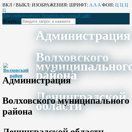
ВКЛ / ВЫКЛ:
ИЗОБРАЖЕНИЯ:
ШРИФТ:
A
A
A
ФОН:
Ц
Ц
Ц
Ц
Для слабовидящих
Перейти на старый сайт
Искать...
Администрация
Волховского
муниципальног
района
Администрация
Ленинградской
Волховского муниципального
области
района
Ленинградской области