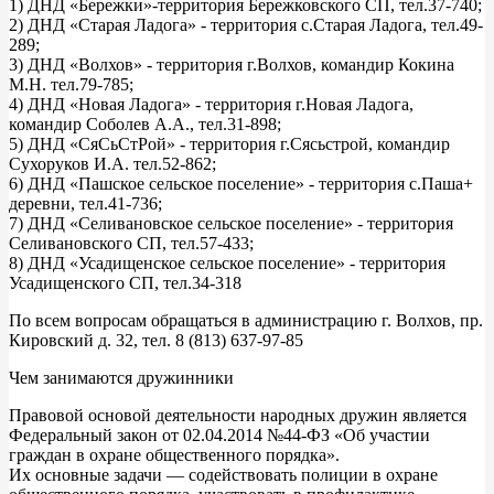
1) ДНД «Бережки»-территория Бережковского СП, тел.37-740;
2) ДНД «Старая Ладога» - территория с.Старая Ладога, тел.49-
289;
3) ДНД «Волхов» - территория г.Волхов, командир Кокина
М.Н. тел.79-785;
4) ДНД «Новая Ладога» - территория г.Новая Ладога,
командир Соболев А.А., тел.31-898;
5) ДНД «СяСьСтРой» - территория г.Сясьстрой, командир
Сухоруков И.А. тел.52-862;
6) ДНД «Пашское сельское поселение» - территория с.Паша+
деревни, тел.41-736;
7) ДНД «Селивановское сельское поселение» - территория
Селивановского СП, тел.57-433;
8) ДНД «Усадищенское сельское поселение» - территория
Усадищенского СП, тел.34-318
По всем вопросам обращаться в администрацию г. Волхов, пр.
Кировский д. 32, тел. 8 (813) 637-97-85
Чем занимаются дружинники
Правовой основой деятельности народных дружин является
Федеральный закон от 02.04.2014 №44-ФЗ «Об участии
граждан в охране общественного порядка».
Их основные задачи — содействовать полиции в охране