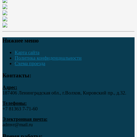
Нижнее меню
Карта сайта
Политика конфиденциальности
Схема проезда
Контакты:
Адрес:
187406 Ленинградская обл., г.Волхов, Кировский пр., д.32.
Телефоны:
+7 81363 7‑71-60
Электронная почта:
admvr@mail.ru
Время работы: