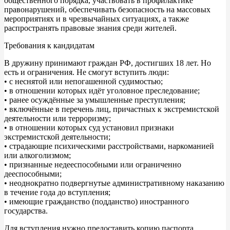
общественного порядка, участвовать в профилактике
правонарушений, обеспечивать безопасность на массовых
мероприятиях и в чрезвычайных ситуациях, а также
распространять правовые знания среди жителей.
Требования к кандидатам
В дружину принимают граждан РФ, достигших 18 лет. Но
есть и ограничения. Не смогут вступить люди:
• с неснятой или непогашенной судимостью;
• в отношении которых идёт уголовное преследование;
• ранее осуждённые за умышленные преступления;
• включённые в перечень лиц, причастных к экстремистской
деятельности или терроризму;
• в отношении которых суд установил признаки
экстремистской деятельности;
• страдающие психическими расстройствами, наркоманией
или алкоголизмом;
• признанные недееспособными или ограниченно
дееспособными;
• неоднократно подвергнутые административному наказанию
в течение года до вступления;
• имеющие гражданство (подданство) иностранного
государства.
Для вступления нужно предоставить копию паспорта,