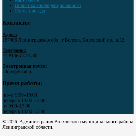
Политика конфиденциальности
Схема проезда
Контакты:
Адрес:
187406 Ленинградская обл., г.Волхов, Кировский пр., д.32.
Телефоны:
+7 81363 7‑71-60
Электронная почта:
admvr@mail.ru
Время работы:
пн-чт 9:00–18:00,
перерыв 13:00–13:48;
пт 9:00–17:00,
перерыв 13:00–13:48
© 2026. Администрация Волховского муниципального района
Ленинградской области..