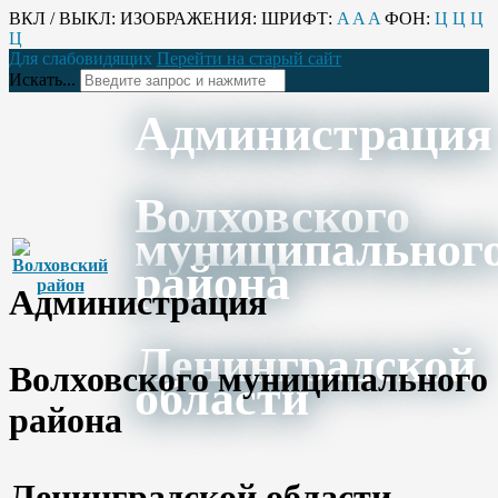
ВКЛ / ВЫКЛ:
ИЗОБРАЖЕНИЯ:
ШРИФТ:
A
A
A
ФОН:
Ц
Ц
Ц
Ц
Для слабовидящих
Перейти на старый сайт
Искать...
Администрация
Волховского
муниципальног
района
Администрация
Ленинградской
Волховского муниципального
области
района
Ленинградской области