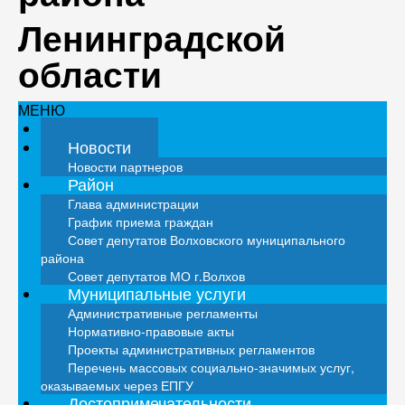
Ленинградской
области
МЕНЮ
Главная
Новости
Новости партнеров
Район
Глава администрации
График приема граждан
Совет депутатов Волховского муниципального
района
Совет депутатов МО г.Волхов
Муниципальные услуги
Административные регламенты
Нормативно-правовые акты
Проекты административных регламентов
Перечень массовых социально-значимых услуг,
оказываемых через ЕПГУ
Достопримечательности