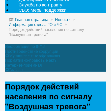
Служба по контракту
СВО: Меры поддержки
Главная страница
Новости
Информация отдела ГО и ЧС
Порядок действий населения по сигналу
"Воздушная тревога"
Информация по 8-ФЗ
Противодействие коррупции
Муниципальные образования
Нормативно-правовые акты
Интернет-приёмная
Выборы
Порядок действий
населения по сигналу
"Воздушная тревога"