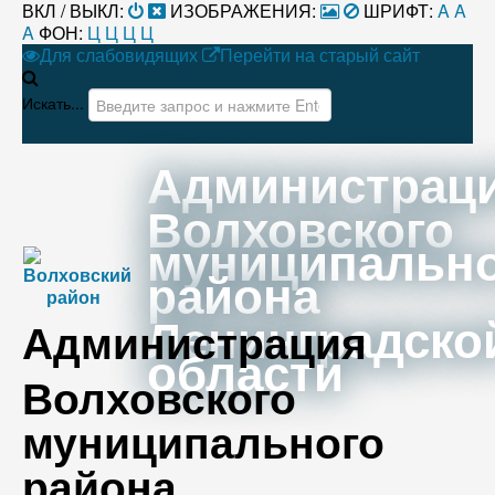
ВКЛ / ВЫКЛ:
ИЗОБРАЖЕНИЯ:
ШРИФТ:
A
A
A
ФОН:
Ц
Ц
Ц
Ц
Для слабовидящих
Перейти на старый сайт
Искать...
Администрац
Волховского
муниципальн
района
Ленинградско
Администрация
области
Волховского
муниципального
района