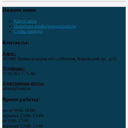
Нижнее меню
Карта сайта
Политика конфиденциальности
Схема проезда
Контакты:
Адрес:
187406 Ленинградская обл., г.Волхов, Кировский пр., д.32.
Телефоны:
+7 81363 7‑71-60
Электронная почта:
admvr@mail.ru
Время работы:
пн-чт 9:00–18:00,
перерыв 13:00–13:48;
пт 9:00–17:00,
перерыв 13:00–13:48