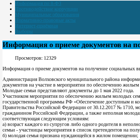
Информация по 8-ФЗ
Противодействие коррупции
Муниципальные образования
Нормативно-правовые акты
Интернет-приёмная
Выборы
Информация о приеме документов на п
Просмотров: 12329
Информация о приеме документов на получение социальных вы
Администрация Волховского муниципального района информиру
документов на участие в мероприятии по обеспечению жильем 
Молодые семьи представляют документы до 1 мая 2022 года.
Участником мероприятия по обеспечению жильем молодых сем
государственной программы РФ «Обеспечение доступным и к
Правительства Российской Федерации от 30.12.2017 № 1710, мож
гражданином Российской Федерации, а также неполная молодая
соответствующая следующим условиям:
а) возраст каждого из супругов либо одного родителя в непо
семьи - участницы мероприятия в список претендентов на пол
б) молодая семья признана нуждающейся в жилом помещении;