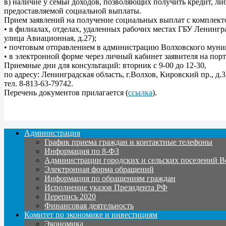
в) наличие у семьи доходов, позволяющих получить кредит, л
предоставляемой социальной выплаты.
Прием заявлений на получение социальных выплат с комплект
• в филиалах, отделах, удаленных рабочих местах ГБУ Ленин
улица Авиационная, д.27);
• почтовым отправлением в администрацию Волховского муни
• в электронной форме через личный кабинет заявителя на по
Приемные дни для консультаций: вторник с 9-00 до 12-30,
по адресу: Ленинградская область, г.Волхов, Кировский пр., д.3
тел. 8-813-63-79742.
Перечень документов прилагается (
ссылка
).
Администрация
График приема граждан и контактные телефоны
Информация по 8-ФЗ
Администрации городских и сельских поселений В
Электронная форма обращений
Информация по обращениям граждан
Исполнение указов Президента РФ
Перепись 2020
Финансовая деятельность
Комитет по экономике и инвестициям
Экономика