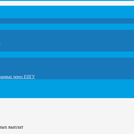
а
ываемых через ЕПГУ
ных выплат