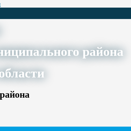
Ц
ниципального района
области
 района