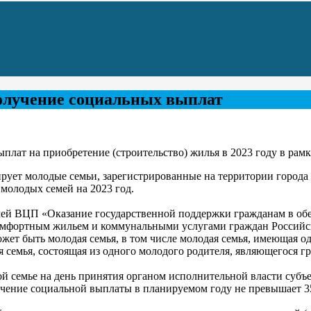
олучение социальных выплат
плат на приобретение (строительство) жилья в 2023 году в ра
ет молодые семьи, зарегистрированные на территории города 
молодых семей на 2023 год.
ей ВЦП «Оказание государственной поддержки гражданам в об
омфортным жильем и коммунальными услугами граждан Российс
ет быть молодая семья, в том числе молодая семья, имеющая одн
 семья, состоящая из одного молодого родителя, являющегося г
лной семье на день принятия органом исполнительной власти су
учение социальной выплаты в планируемом году не превышает 35