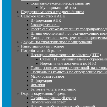
Социально-экономическое развитие
Муниципальный заказ
Поддержка малого и среднего бизнеса
Сельское хозяйство и АПК
Информация АПК
Законодательство
Реестр сельскохозяйственных товаропроизвод
Планы мероприятий по предупреждению воз
Садоводческие некоммерческие товарищества
Документы стратегического планирования
Инвестиционный паспорт
Потребительский рынок
Нестационарные торговые объекты (НТО)
Схемы НТО муниципальных образовани
Нормативные документы по НТО
Границы прилегающих территорий, на которы
Специальная комиссия по определению грани
Маркировка товаров
Информация
Ярмарки
Бытовые услуги населению
Охрана окружающей среды
Охрана окружающей среды
Экологический совет
Протоколы общественных обсуждений