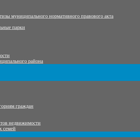
тизы муниципального нормативного правового акта
ьные парки
тости
иципального района
гориям граждан
ктов недвижимости
х семей