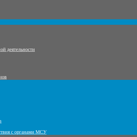
ой деятельности
нов
в
ствия с органами МСУ