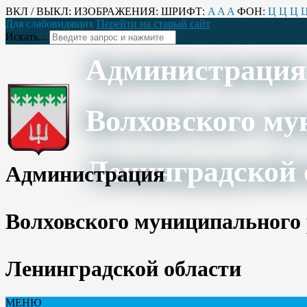
ВКЛ / ВЫКЛ:
ИЗОБРАЖЕНИЯ:
ШРИФТ:
A
A
A
ФОН:
Ц
Ц
Ц
Для слабовидящих
Перейти на старый сайт
Искать...
Администрация
Волховского му
Ленинградской 
Администрация
Волховского муниципального
Ленинградской области
МЕНЮ