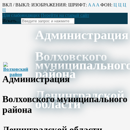
ВКЛ / ВЫКЛ:
ИЗОБРАЖЕНИЯ:
ШРИФТ:
A
A
A
ФОН:
Ц
Ц
Ц
Ц
Для слабовидящих
Перейти на старый сайт
Искать...
Администрация
Волховского
муниципальног
района
Администрация
Ленинградской
Волховского муниципального
области
района
Ленинградской области