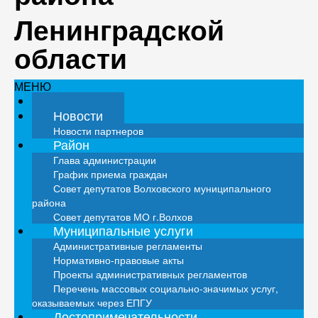
Ленинградской
области
МЕНЮ
Главная
Новости
Новости партнеров
Район
Глава администрации
График приема граждан
Совет депутатов Волховского муниципального
района
Совет депутатов МО г.Волхов
Муниципальные услуги
Административные регламенты
Нормативно-правовые акты
Проекты административных регламентов
Перечень массовых социально-значимых услуг,
оказываемых через ЕПГУ
Достопримечательности