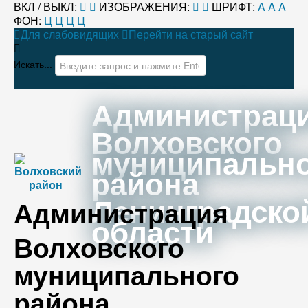
ВКЛ / ВЫКЛ:
ИЗОБРАЖЕНИЯ:
ШРИФТ:
A
A
A
ФОН:
Ц
Ц
Ц
Ц
Для слабовидящих
Перейти на старый сайт
Искать...
Администрац
Волховского
муниципальн
района
Ленинградско
Администрация
области
Волховского
муниципального
района