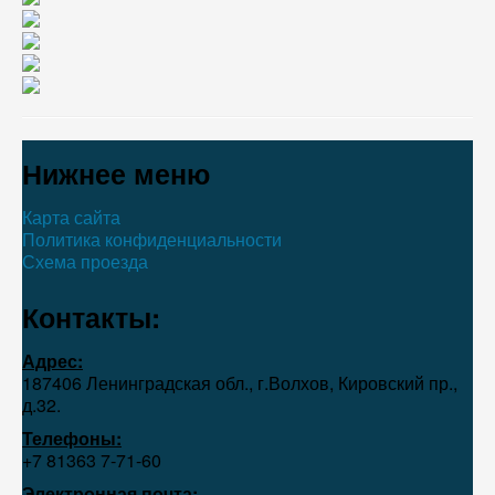
Нижнее меню
Карта сайта
Политика конфиденциальности
Схема проезда
Контакты:
Адрес:
187406 Ленинградская обл., г.Волхов, Кировский пр.,
д.32.
Телефоны:
+7 81363 7‑71-60
Электронная почта: