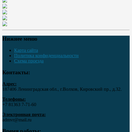
Нижнее меню
Карта сайта
Политика конфиденциальности
Схема проезда
Контакты:
Адрес:
187406 Ленинградская обл., г.Волхов, Кировский пр., д.32.
Телефоны:
+7 81363 7‑71-60
Электронная почта:
admvr@mail.ru
Время работы: