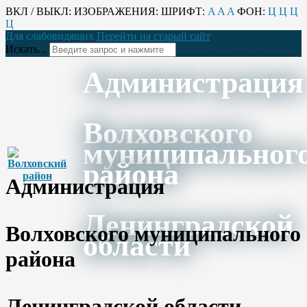
ВКЛ / ВЫКЛ:
ИЗОБРАЖЕНИЯ:
ШРИФТ:
A
A
A
ФОН:
Ц
Ц
Ц
Ц
Для слабовидящих
Перейти на старый сайт
Искать...
Администрация
Волховского
муниципальног
района
Администрация
Ленинградской
Волховского муниципального
области
района
Ленинградской области