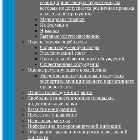
границ прилегающих территорий, на
которых не допускается розничная продажа
алкогольной продукции
Маркировка товаров
Информация
Ярмарки
Бытовые услуги населению
Охрана окружающей среды
Охрана окружающей среды
Экологический совет
Протоколы общественных обсуждений
Общественные обсуждения
Оценка регулирующего воздействия
Уведомления о публичном проведении
экспертизы муниципального нормативного
правового акта
Отчеты главы администрации
Свободные инвестиционные площадки,
индустриальные парки
Развитие конкуренции
Проектное управление
Налоговые расходы
Информация по коронавирусной инфекции
Обращение граждан по вопросам нелегальной
занятости