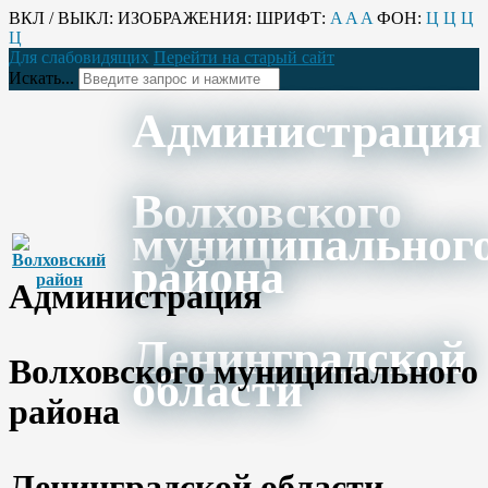
ВКЛ / ВЫКЛ:
ИЗОБРАЖЕНИЯ:
ШРИФТ:
A
A
A
ФОН:
Ц
Ц
Ц
Ц
Для слабовидящих
Перейти на старый сайт
Искать...
Администрация
Волховского
муниципальног
района
Администрация
Ленинградской
Волховского муниципального
области
района
Ленинградской области