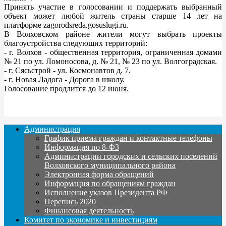
Принять участие в голосовании и поддержать выбранный
объект может любой житель страны старше 14 лет на
платформе zagorodsreda.gosuslugi.ru.
В Волховском районе жители могут выбрать проекты
благоустройства следующих территорий:
- г. Волхов - общественная территория, ограниченная домами
№ 21 по ул. Ломоносова, д. № 21, № 23 по ул. Волгоградская.
- г. Сясьстрой - ул. Космонавтов д. 7.
- г. Новая Ладога - Дорога в школу.
Голосование продлится до 12 июня.
Администрация
График приема граждан и контактные телефоны
Информация по 8-ФЗ
Администрации городских и сельских поселений
Волховского муниципального района
Электронная форма обращений
Информация по обращениям граждан
Исполнение указов Президента РФ
Перепись 2020
Финансовая деятельность
Комитет по экономике и инвестициям