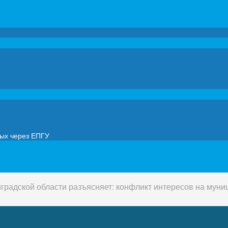
мых через ЕПГУ
градской области разъясняет: конфликт интересов на мун