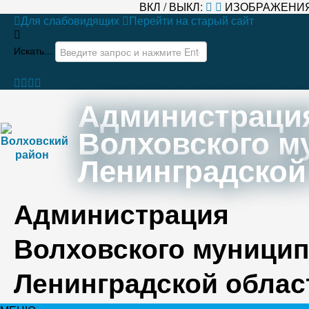
ВКЛ / ВЫКЛ:
ИЗОБРАЖЕНИЯ
Для слабовидящих
Перейти на старый сайт
Искать...
Администраци
Волховского м
Ленинградской
Администрация
Волховского муницип
Ленинградской облас