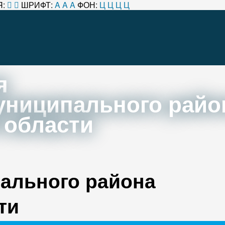
:
ШРИФТ:
A
A
A
ФОН:
Ц
Ц
Ц
Ц
я
униципального райо
 области
ального района
ти