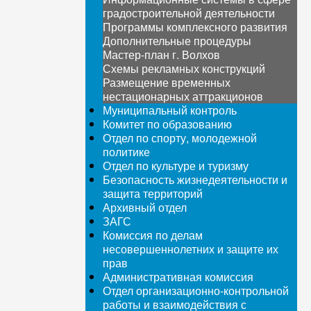
градостроительной деятельности
Программы комплексного развития
Дополнительные процедуры
Мастер-план г. Волхов
Схемы рекламных конструкций
Размещение временных
нестационарных аттракционов
Муниципальный контроль
Комитет по образованию
Отдел по спорту, молодежной
политике
Отдел по культуре и туризму
Безопасность жизнедеятельности и
защита территорий
Архивный отдел
ЗАГС
Комиссия по делам
несовершеннолетних и защите их
прав
Административная комиссия
Отдел организационно-контрольной
работы и взаимодействия с