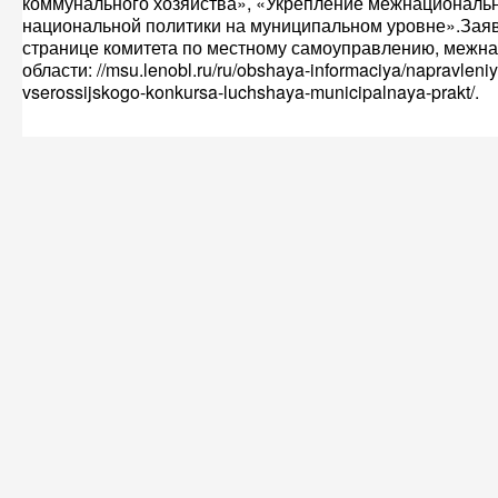
коммунального хозяйства», «Укрепление межнациональн
национальной политики на муниципальном уровне».Заяв
странице комитета по местному самоуправлению, меж
области: //msu.lenobl.ru/ru/obshaya-informaciya/napravleni
vserossijskogo-konkursa-luchshaya-municipalnaya-prakt/.