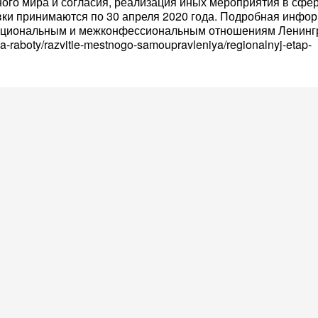
ого мира и согласия, реализация иных мероприятия в сфе
ки принимаются по 30 апреля 2020 года. Подробная инфо
национальным и межконфессиональным отношениям Ленинг
ya-raboty/razvitie-mestnogo-samoupravleniya/regionalnyj-etap-