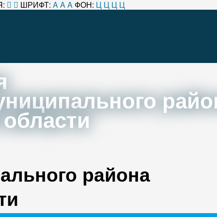
:
ШРИФТ:
A
A
A
ФОН:
Ц
Ц
Ц
Ц
я
униципального райо
 области
ального района
ти