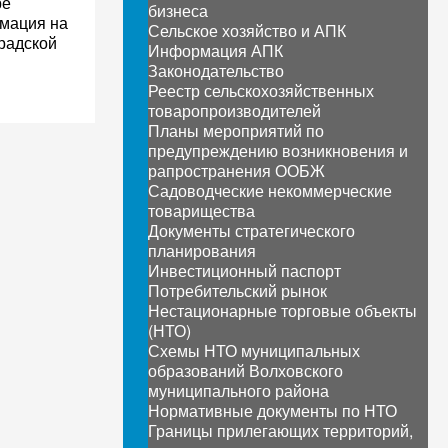
ре
бизнеса
рмация на
Сельское хозяйство и АПК
радской
Информация АПК
Законодательство
Реестр сельскохозяйственных
товаропроизводителей
Планы мероприятий по
предупреждению возникновения и
рапространения ООБЖ
Садоводческие некоммерческие
товарищества
Документы стратегического
планирования
Инвестиционный паспорт
Потребительский рынок
Нестационарные торговые объекты
(НТО)
Схемы НТО муниципальных
образований Волховского
муниципального района
Нормативные документы по НТО
Границы прилегающих территорий,