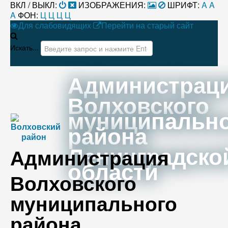
ВКЛ / ВЫКЛ:
ИЗОБРАЖЕНИЯ:
ШРИФТ:
A
A
A
ФОН:
Ц
Ц
Ц
Ц
Для слабовидящих
Перейти на старый сайт
Искать...
Администрац
Волховского
муниципальн
района
Ленинградско
Администрация
области
Волховского
муниципального
района