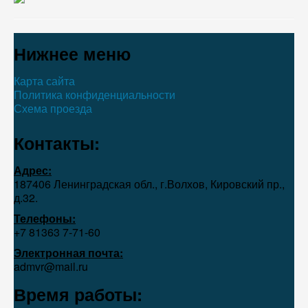
Нижнее меню
Карта сайта
Политика конфиденциальности
Схема проезда
Контакты:
Адрес:
187406 Ленинградская обл., г.Волхов, Кировский пр.,
д.32.
Телефоны:
+7 81363 7‑71-60
Электронная почта:
admvr@mail.ru
Время работы: