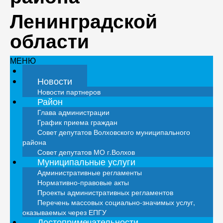
Ленинградской
области
МЕНЮ
Главная
Новости
Новости партнеров
Район
Глава администрации
График приема граждан
Совет депутатов Волховского муниципального
района
Совет депутатов МО г.Волхов
Муниципальные услуги
Административные регламенты
Нормативно-правовые акты
Проекты административных регламентов
Перечень массовых социально-значимых услуг,
оказываемых через ЕПГУ
Достопримечательности