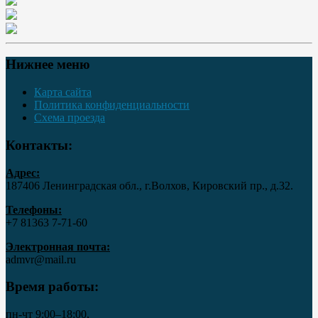
Нижнее меню
Карта сайта
Политика конфиденциальности
Схема проезда
Контакты:
Адрес:
187406 Ленинградская обл., г.Волхов, Кировский пр., д.32.
Телефоны:
+7 81363 7‑71-60
Электронная почта:
admvr@mail.ru
Время работы:
пн-чт 9:00–18:00,