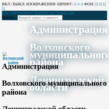
ВКЛ / ВЫКЛ:
ИЗОБРАЖЕНИЯ:
ШРИФТ:
A
A
A
ФОН:
Ц
Ц
Ц
Ц
Для слабовидящих
Перейти на старый сайт
Искать...
Администрация
Волховского
муниципальног
района
Администрация
Ленинградской
Волховского муниципального
области
района
Ленинградской области