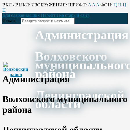
ВКЛ / ВЫКЛ:
ИЗОБРАЖЕНИЯ:
ШРИФТ:
A
A
A
ФОН:
Ц
Ц
Ц
Ц
Для слабовидящих
Перейти на старый сайт
Искать...
Администрация
Волховского
муниципальног
района
Администрация
Ленинградской
Волховского муниципального
области
района
Ленинградской области