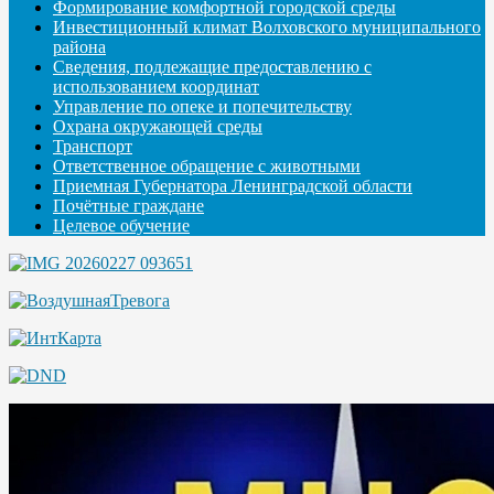
Формирование комфортной городской среды
Инвестиционный климат Волховского муниципального
района
Сведения, подлежащие предоставлению с
использованием координат
Управление по опеке и попечительству
Охрана окружающей среды
Транспорт
Ответственное обращение с животными
Приемная Губернатора Ленинградской области
Почётные граждане
Целевое обучение