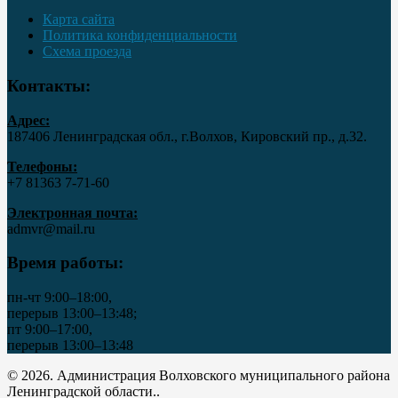
Карта сайта
Политика конфиденциальности
Схема проезда
Контакты:
Адрес:
187406 Ленинградская обл., г.Волхов, Кировский пр., д.32.
Телефоны:
+7 81363 7‑71-60
Электронная почта:
admvr@mail.ru
Время работы:
пн-чт 9:00–18:00,
перерыв 13:00–13:48;
пт 9:00–17:00,
перерыв 13:00–13:48
© 2026. Администрация Волховского муниципального района
Ленинградской области..