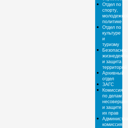
Отдел по
спорту,
молодежно
политике
Отдел по
культуре
и
туризму
Безопаснос
жизнедеяте
и защита
территорий
Архивный
отдел
ЗАГС
Комиссия
по делам
несовершен
и защите
их прав
Администра
комиссия