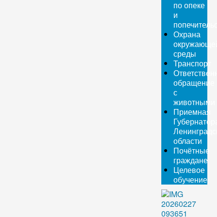
по опеке
и
попечитель
Охрана
окружающе
среды
Транспорт
Ответствен
обращение
с
животными
Приемная
Губернатор
Ленинградс
области
Почётные
граждане
Целевое
обучение