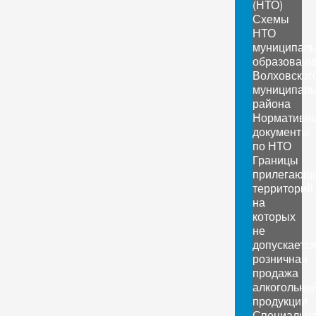
(НТО)
Схемы
НТО
муниципал
образовани
Волховског
муниципаль
района
Нормативн
документы
по НТО
Границы
прилегающ
территорий,
на
которых
не
допускаетс
розничная
продажа
алкогольно
продукции
Специальн