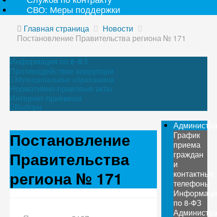
СВО: Меры поддержки
Главная страница
Новости
Постановление Правительства региона № 171
Информация по 8-ФЗ
Противодействие коррупции
Муниципальные образования
Нормативно-правовые акты
Интернет-приёмная
Выборы
Администр
Постановление
График
приема
Правительства
граждан
и
региона № 171
контактные
телефоны
Информаци
по 8-ФЗ
Администр