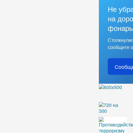
Не убр
на доро
фонарь
Столкнулис
сообщите о
Сообщи