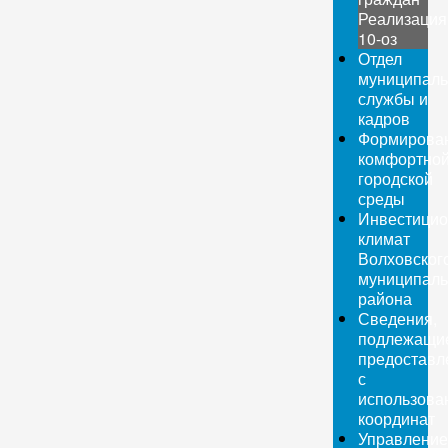
Реализация
10-оз
Отдел
муниципаль
службы и
кадров
Формирова
комфортно
городской
среды
Инвестици
климат
Волховског
муниципаль
района
Сведения,
подлежащи
предоставл
с
использова
координат
Управление