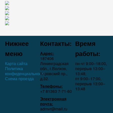
Нижнее
Контакты:
Время
меню
работы:
Адрес:
187406
Карта сайта
Ленинградская
пн-чт 9:00–18:00,
Политика
обл., г.Волхов,
перерыв 13:00–
конфиденциальности
Кировский пр.,
13:48;
Схема проезда
д.32.
пт 9:00–17:00,
перерыв 13:00–
Телефоны:
13:48
+7 81363 7‑71-60
Электронная
почта:
admvr@mail.ru