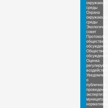
окружающе
среды
Охрана
окружающе
среды
Экологичес
совет
Протоколы
обществен
обсуждений
Обществен
обсуждения
Оценка
регулирующ
воздействи
Уведомлен
о
публичном
проведении
экспертизы
муниципаль
нормативно