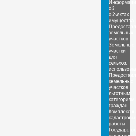
Информаци
об
объектах
имущества
Предоставл
земельных
участков
Земельные
участки
для
сельхоз.
использова
Предоставл
земельных
участков
льготным
категориям
граждан
Комплексн
кадастровы
работы
Государств
кадастрова