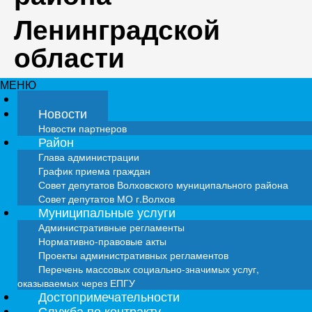
Ленинградской
области
МЕНЮ
Главная
Новости
Новости партнеров
Район
Глава администрации
График приема граждан
Совет депутатов Волховского муниципального района
Совет депутатов МО г.Волхов
Муниципальные услуги
Административные регламенты
Нормативно-правовые акты
Проекты административных регламентов
Перечень массовых социально-значимых услуг,
оказываемых через ЕПГУ
Достопримечательности
Служба по контракту