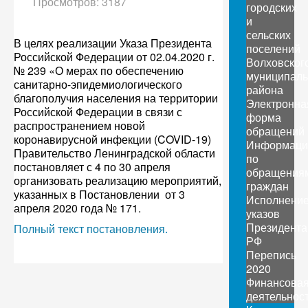
Просмотров: 3187
городских
и
сельских
В целях реализации Указа Президента
поселений
Российской Федерации от 02.04.2020 г.
Волховског
№ 239 «О мерах по обеспечению
муниципаль
санитарно-эпидемиологического
района
благополучия населения на территории
Электронна
Российской Федерации в связи с
форма
распространением новой
обращений
коронавирусной инфекции (COVID-19)
Информаци
Правительство Ленинградской области
по
постановляет с 4 по 30 апреля
обращения
организовать реализацию мероприятий,
граждан
указанных в Постановлении от 3
Исполнени
апреля 2020 года № 171.
указов
Президента
Полный текст постановления.
РФ
Перепись
2020
Финансова
деятельнос