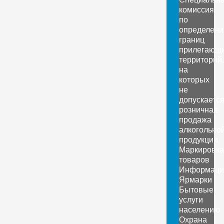
комиссия
по
определен
границ
прилегающ
территорий,
на
которых
не
допускаетс
розничная
продажа
алкогольно
продукции
Маркировка
товаров
Информаци
Ярмарки
Бытовые
услуги
населению
Охрана