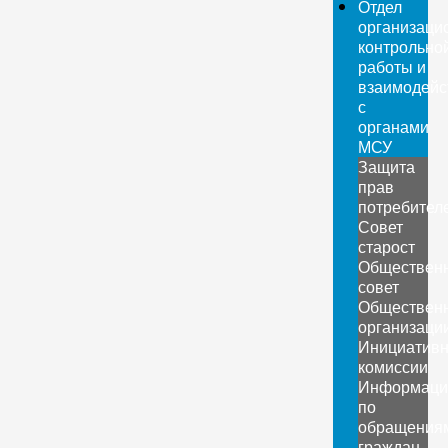
Отдел
организаци
контрольно
работы и
взаимодейс
с
органами
МСУ
Защита
прав
потребител
Совет
старост
Обществен
совет
Обществен
организаци
Инициатив
комиссии
Информаци
по
обращения
граждан