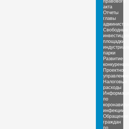
правового
акта
Отчеты
главы
администра
Свободные
инвестицио
площадки,
индустриал
парки
Развитие
конкуренци
Проектное
управление
Налоговые
расходы
Информаци
по
коронавиру
инфекции
Обращение
граждан
по