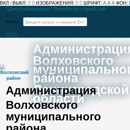
ВКЛ / ВЫКЛ:
ИЗОБРАЖЕНИЯ:
ШРИФТ:
A
A
A
ФОН:
Для слабовидящих
Перейти на старый сайт
Искать...
Администраци
Волховского
муниципально
района
Ленинградской
Администрация
области
Волховского
муниципального
района