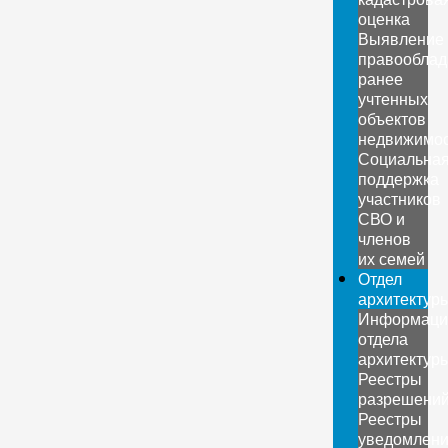
оценка
Выявление
правооблад
ранее
учтенных
объектов
недвижимо
Социальна
поддержка
участников
СВО и
членов
их семей
Отдел
архитектур
Информаци
отдела
архитектур
Реестры
разрешени
Реестры
уведомлен