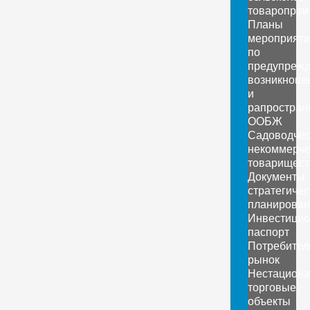
товаропрои
Планы
мероприяти
по
предупреж
возникнове
и
рапростран
ООБЖ
Садоводчес
некоммерче
товарищест
Документы
стратегичес
планирован
Инвестици
паспорт
Потребител
рынок
Нестацион
торговые
объекты