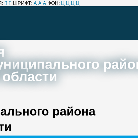
:
ШРИФТ:
A
A
A
ФОН:
Ц
Ц
Ц
Ц
я
униципального райо
 области
ального района
ти