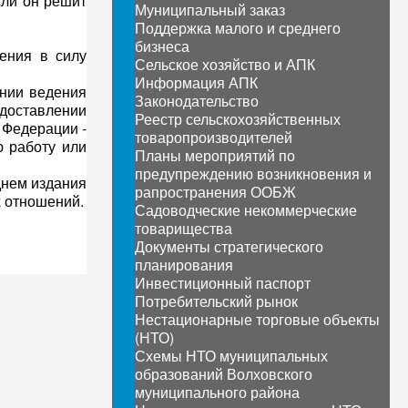
сли он решит
Муниципальный заказ
Поддержка малого и среднего
бизнеса
ления в силу
Сельское хозяйство и АПК
Информация АПК
ении ведения
Законодательство
едоставлении
Реестр сельскохозяйственных
 Федерации -
товаропроизводителей
ю работу или
Планы мероприятий по
предупреждению возникновения и
днем издания
рапространения ООБЖ
 отношений.
Садоводческие некоммерческие
товарищества
Документы стратегического
планирования
Инвестиционный паспорт
Потребительский рынок
Нестационарные торговые объекты
(НТО)
Схемы НТО муниципальных
образований Волховского
муниципального района