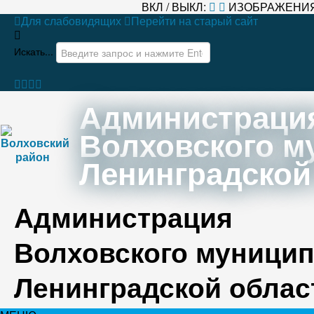
ВКЛ / ВЫКЛ:
ИЗОБРАЖЕНИЯ
Для слабовидящих
Перейти на старый сайт
Искать...
Администраци
Волховского м
Ленинградской
Администрация
Волховского муницип
Ленинградской облас