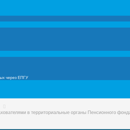
мых через ЕПГУ
в
рахователями в территориальные органы Пенсионного фонд