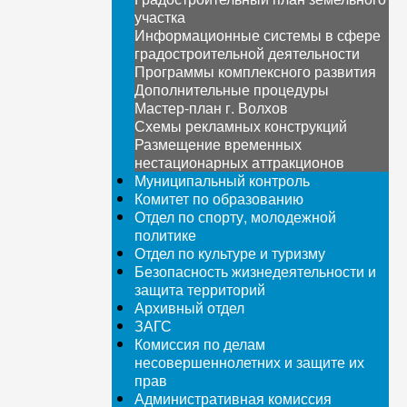
участка
Информационные системы в сфере
градостроительной деятельности
Программы комплексного развития
Дополнительные процедуры
Мастер-план г. Волхов
Схемы рекламных конструкций
Размещение временных
нестационарных аттракционов
Муниципальный контроль
Комитет по образованию
Отдел по спорту, молодежной
политике
Отдел по культуре и туризму
Безопасность жизнедеятельности и
защита территорий
Архивный отдел
ЗАГС
Комиссия по делам
несовершеннолетних и защите их
прав
Административная комиссия