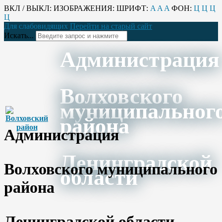
ВКЛ / ВЫКЛ:
ИЗОБРАЖЕНИЯ:
ШРИФТ:
A
A
A
ФОН:
Ц
Ц
Ц
Ц
Для слабовидящих
Перейти на старый сайт
Искать...
Администрация
Волховского
муниципальног
района
Администрация
Ленинградской
Волховского муниципального
области
района
Ленинградской области