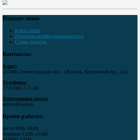
Нижнее меню
Карта сайта
Политика конфиденциальности
Схема проезда
Контакты:
Адрес:
187406 Ленинградская обл., г.Волхов, Кировский пр., д.32.
Телефоны:
+7 81363 7‑71-60
Электронная почта:
admvr@mail.ru
Время работы:
пн-чт 9:00–18:00,
перерыв 13:00–13:48;
пт 9:00–17:00,