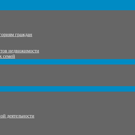
гориям граждан
ктов недвижимости
х семей
ой деятельности