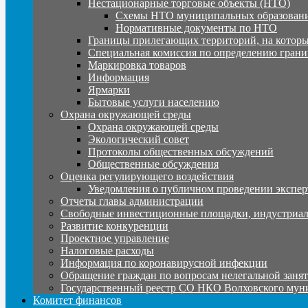
Нестационарные торговые объекты (НТО)
Схемы НТО муниципальных образовани
Нормативные документы по НТО
Границы прилегающих территорий, на которы
Специальная комиссия по определению грани
Маркировка товаров
Информация
Ярмарки
Бытовые услуги населению
Охрана окружающей среды
Охрана окружающей среды
Экологический совет
Протоколы общественных обсуждений
Общественные обсуждения
Оценка регулирующего воздействия
Уведомления о публичном проведении экспер
Отчеты главы администрации
Свободные инвестиционные площадки, индустриал
Развитие конкуренции
Проектное управление
Налоговые расходы
Информация по коронавирусной инфекции
Обращение граждан по вопросам нелегальной заня
Государственный реестр СО НКО Волховского мун
Комитет финансов