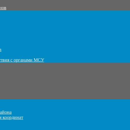
нов
в
ствия с органами МСУ
айона
м координат