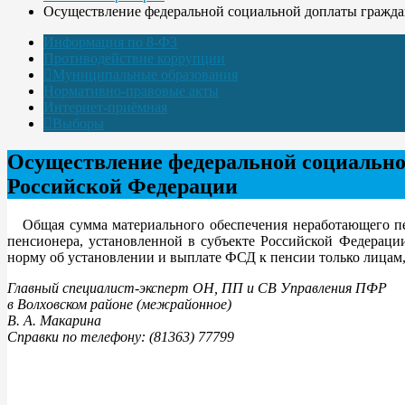
Осуществление федеральной социальной доплаты гражда
Информация по 8-ФЗ
Противодействие коррупции
Муниципальные образования
Нормативно-правовые акты
Интернет-приёмная
Выборы
Осуществление федеральной социально
Российской Федерации
Общая сумма материального обеспечения неработающего пе
пенсионера, установленной в субъекте Российской Федерац
норму об установлении и выплате ФСД к пенсии только лица
Главный специалист-эксперт ОН, ПП и СВ Управления ПФР
в Волховском районе (межрайонное)
В. А. Макарина
Справки по телефону: (81363) 77799