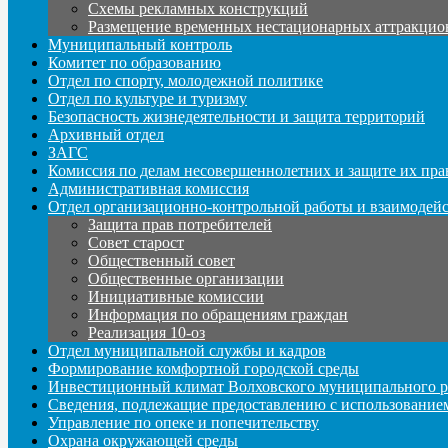
Схемы рекламных конструкций
Размещение временных нестационарных аттракцио
Муниципальный контроль
Комитет по образованию
Отдел по спорту, молодежной политике
Отдел по культуре и туризму
Безопасность жизнедеятельности и защита территорий
Архивный отдел
ЗАГС
Комиссия по делам несовершеннолетних и защите их пра
Административная комиссия
Отдел организационно-контрольной работы и взаимодей
Защита прав потребителей
Совет старост
Общественный совет
Общественные организации
Инициативные комиссии
Информация по обращениям граждан
Реализация 10-оз
Отдел муниципальной службы и кадров
Формирование комфортной городской среды
Инвестиционный климат Волховского муниципального р
Сведения, подлежащие предоставлению с использование
Управление по опеке и попечительству
Охрана окружающей среды