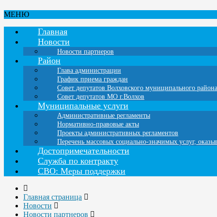
МЕНЮ
Главная
Новости
Новости партнеров
Район
Глава администрации
График приема граждан
Совет депутатов Волховского муниципального район
Совет депутатов МО г.Волхов
Муниципальные услуги
Административные регламенты
Нормативно-правовые акты
Проекты административных регламентов
Перечень массовых социально-значимых услуг, оказ
Достопримечательности
Служба по контракту
СВО: Меры поддержки
Главная страница
Новости
Новости партнеров