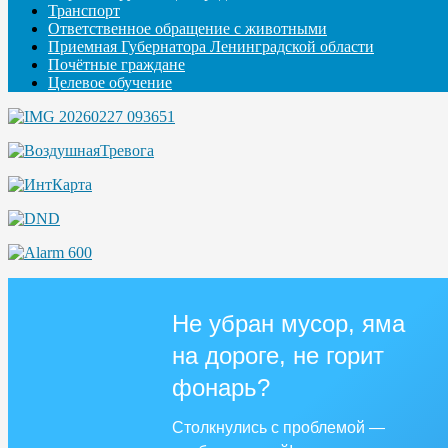
Транспорт
Ответственное обращение с животными
Приемная Губернатора Ленинградской области
Почётные граждане
Целевое обучение
Не убран мусор, яма
на дороге, не горит
фонарь?
Столкнулись с проблемой —