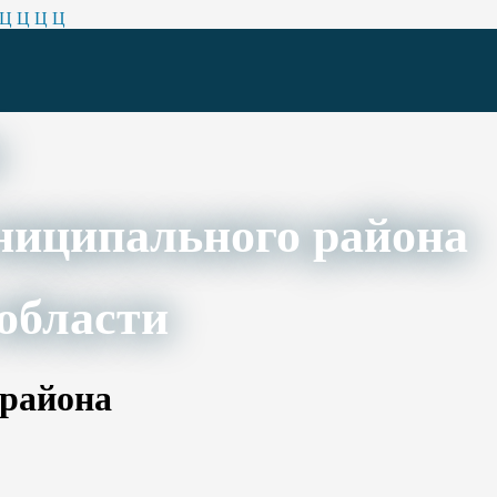
Ц
Ц
Ц
Ц
ниципального района
области
 района