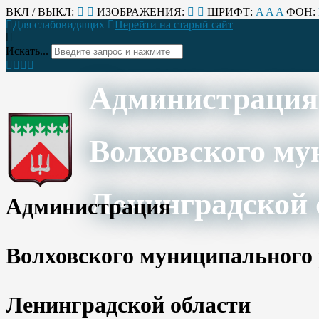
ВКЛ / ВЫКЛ:
ИЗОБРАЖЕНИЯ:
ШРИФТ:
A
A
A
ФОН:
Для слабовидящих
Перейти на старый сайт
Искать...
Администрация
Волховского му
Ленинградской 
Администрация
Волховского муниципального
Ленинградской области