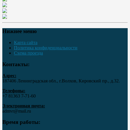
Нижнее меню
Карта сайта
Политика конфиденциальности
Схема проезда
Контакты:
Адрес:
187406 Ленинградская обл., г.Волхов, Кировский пр., д.32.
Телефоны:
+7 81363 7‑71-60
Электронная почта:
admvr@mail.ru
Время работы: