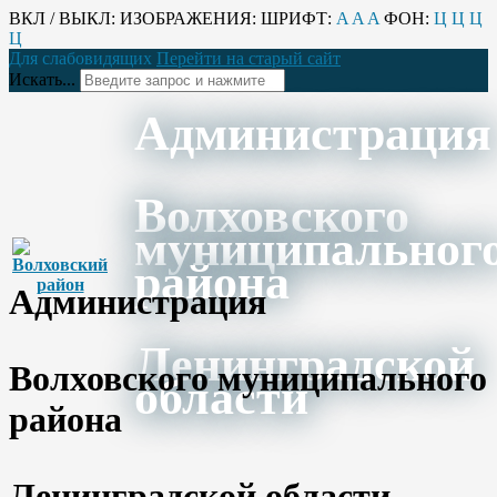
ВКЛ / ВЫКЛ:
ИЗОБРАЖЕНИЯ:
ШРИФТ:
A
A
A
ФОН:
Ц
Ц
Ц
Ц
Для слабовидящих
Перейти на старый сайт
Искать...
Администрация
Волховского
муниципальног
района
Администрация
Ленинградской
Волховского муниципального
области
района
Ленинградской области