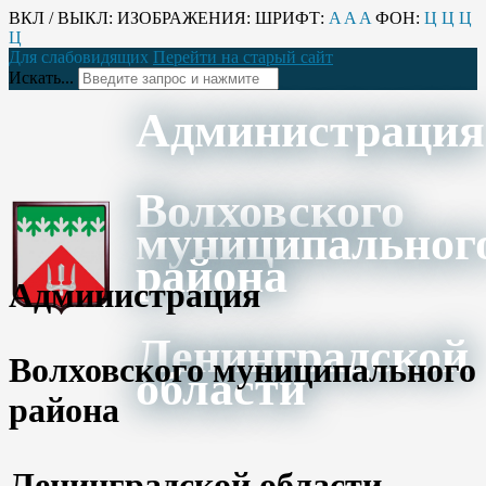
ВКЛ / ВЫКЛ:
ИЗОБРАЖЕНИЯ:
ШРИФТ:
A
A
A
ФОН:
Ц
Ц
Ц
Ц
Для слабовидящих
Перейти на старый сайт
Искать...
Администрация
Волховского
муниципальног
района
Администрация
Ленинградской
Волховского муниципального
области
района
Ленинградской области