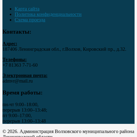
Карта сайта
Политика конфиденциальности
Схема проезда
Контакты:
Адрес:
187406 Ленинградская обл., г.Волхов, Кировский пр., д.32.
Телефоны:
+7 81363 7‑71-60
Электронная почта:
admvr@mail.ru
Время работы:
пн-чт 9:00–18:00,
перерыв 13:00–13:48;
пт 9:00–17:00,
перерыв 13:00–13:48
© 2026. Администрация Волховского муниципального района
Ленинградской области..