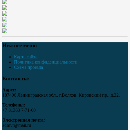
Нижнее меню
Карта сайта
Политика конфиденциальности
Схема проезда
Контакты:
Адрес:
187406 Ленинградская обл., г.Волхов, Кировский пр., д.32.
Телефоны:
+7 81363 7‑71-60
Электронная почта:
admvr@mail.ru