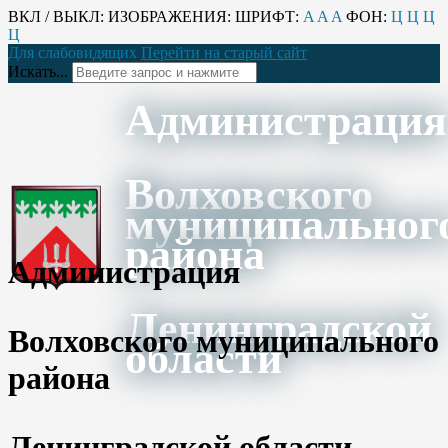
ВКЛ / ВЫКЛ:
ИЗОБРАЖЕНИЯ:
ШРИФТ:
A
A
A
ФОН:
Ц
Ц
Ц
Ц
Для слабовидящих
Перейти на старый сайт
Искать...
Администрация
Волховского
муниципальног
района
Администрация
Ленинградской
Волховского муниципального
области
района
Ленинградской области