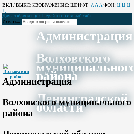
ВКЛ / ВЫКЛ:
ИЗОБРАЖЕНИЯ:
ШРИФТ:
A
A
A
ФОН:
Ц
Ц
Ц
Ц
Для слабовидящих
Перейти на старый сайт
Искать...
Администрация
Волховского
муниципальног
района
Администрация
Ленинградской
Волховского муниципального
области
района
Ленинградской области