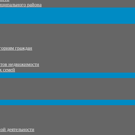
иципального района
гориям граждан
ктов недвижимости
х семей
ой деятельности