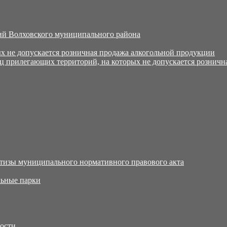
й Волховского муниципального района
х не допускается розничная продажа алкогольной продукции
ц прилегающих территорий, на которых не допускается розничн
тизы муниципального нормативного правового акта
ьные парки
тости