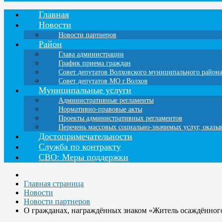
Главная
Новости
Новости партнеров
Район
Глава администрации
График приема граждан
Совет депутатов Волховского муниципального район
Совет депутатов МО г.Волхов
Муниципальные услуги
Административные регламенты
Нормативно-правовые акты
Проекты административных регламентов
Перечень массовых социально-значимых услуг, оказ
Достопримечательности
Служба по контракту
СВО: Меры поддержки
Главная страница
Новости
Новости партнеров
О гражданах, награждённых знаком «Житель осаждённог