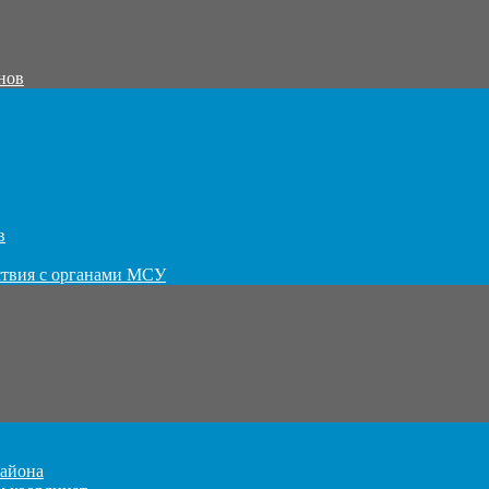
нов
в
ствия с органами МСУ
айона