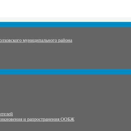
олховского муниципального района
ителей
никновения и рапространения ООБЖ