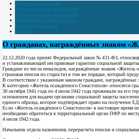
Информация по 8-ФЗ
Противодействие коррупции
Муниципальные образования
Нормативно-правовые акты
Интернет-приёмная
Выборы
О гражданах, награждённых знаком «Ж
22.12.2020 года принят Федеральный закон № 431-ФЗ, относя
и устанавливающий им правовые гарантии социальной защиты
Граждане из числа инвалидов, награждённые знаком «Житель о
страховая пенсия по старости) в том же порядке, который пре
В соответствии с указанным законом граждане, награждённые
К категории «Житель осаждённого Севастополя» относятся гра
30 октября 1941 года по 4 июля 1942 года проживали на его т
основанием для выдачи органами социальной защиты населени
единого образца, которое подтверждает право на получение ЕД
Если «Житель осаждённого Севастополя» в настоящее время не 
необходимо обратиться в территориальный орган ПФР по месту
4 июля 1942 года.
Начальник отдела назначения, перерасчета пенсии и социальн