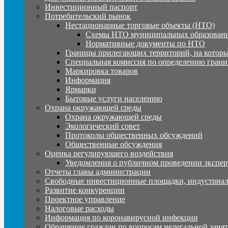
Инвестиционный паспорт
Потребительский рынок
Нестационарные торговые объекты (НТО)
Схемы НТО муниципальных образовани
Нормативные документы по НТО
Границы прилегающих территорий, на которы
Специальная комиссия по определению грани
Маркировка товаров
Информация
Ярмарки
Бытовые услуги населению
Охрана окружающей среды
Охрана окружающей среды
Экологический совет
Протоколы общественных обсуждений
Общественные обсуждения
Оценка регулирующего воздействия
Уведомления о публичном проведении экспер
Отчеты главы администрации
Свободные инвестиционные площадки, индустриал
Развитие конкуренции
Проектное управление
Налоговые расходы
Информация по коронавирусной инфекции
Обращение граждан по вопросам нелегальной заня