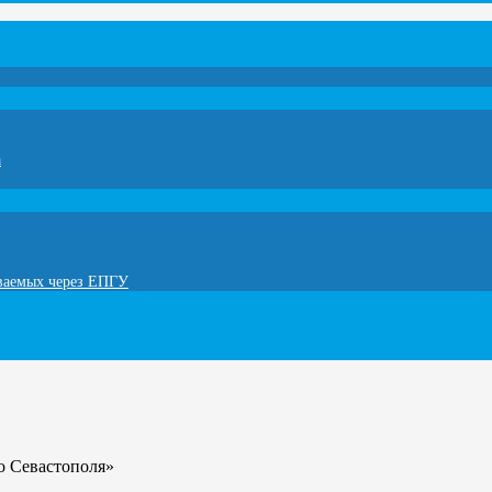
а
ываемых через ЕПГУ
о Севастополя»