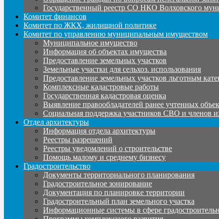
Государственный реестр СО НКО Волховского мун
Комитет финансов
Комитет по ЖКХ, жилищной политике
Комитет по управлению муниципальным имуществом
Муниципальное имущество
Информация об объектах имущества
Предоставление земельных участков
Земельные участки для сельхоз. использования
Предоставление земельных участков льготным кате
Комплексные кадастровые работы
Государственная кадастровая оценка
Выявление правообладателей ранее учтенных объе
Социальная поддержка участников СВО и членов и
Отдел архитектуры
Информация отдела архитектуры
Реестры разрешений
Реестры уведомлений о строительстве
Помощь малому и среднему бизнесу
Градостроительство
Документы территориального планирования
Градостроительное зонирование
Документация по планировке территории
Градостроительный план земельного участка
Информационные системы в сфере градостроительн
Программы комплексного развития