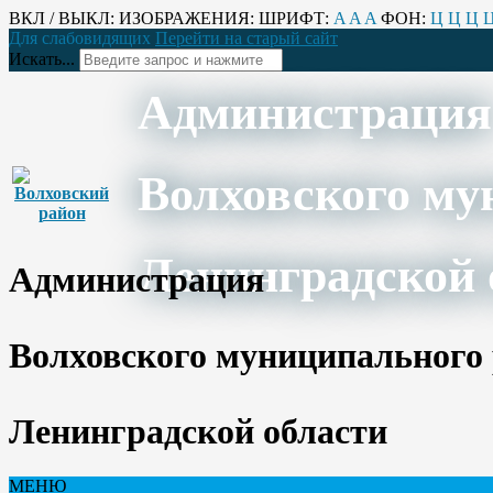
ВКЛ / ВЫКЛ:
ИЗОБРАЖЕНИЯ:
ШРИФТ:
A
A
A
ФОН:
Ц
Ц
Ц
Для слабовидящих
Перейти на старый сайт
Искать...
Администрация
Волховского му
Ленинградской 
Администрация
Волховского муниципального
Ленинградской области
МЕНЮ