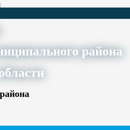
Ц
ниципального района
области
 района