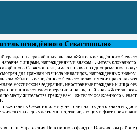
итель осаждённого Севастополя»
щий граждан, награждённых знаком «Житель осаждённого Севаст
 наравне с лицами, награждёнными знаком «Житель блокадного
саждённого Севастополя», имеют право на одновременное получ
дусмотрен для граждан из числа инвалидов, награждённых знако
 знаком «Житель осаждённого Севастополя», имеют право на еж
ждане Российской Федерации, иностранные граждане и лица без 
ерритории и имеют удостоверение и нагрудный знак «Житель оса
я по месту жительства гражданам - жителям осаждённого Севас
В.
проживает в Севастополе и у него нет нагрудного знака и удост
 жительства с документами, подтверждающими факт проживания 
ых выплат Управления Пенсионного фонда в Волховском районе 