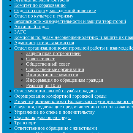
Комитет по образованию
Отдел по спорту, молодежной политике
Отдел по культуре и туризму
Безопасность жизнедеятельности и защита территорий
Архивный отдел
ЗАГС
Комиссия по делам несовершеннолетних и защите их пра
Административная комиссия
Отдел организационно-контрольной работы и взаимодей
Защита прав потребителей
Совет старост
Общественный совет
Общественные организации
Инициативные комиссии
Информация по обращениям граждан
Реализация 10-оз
Отдел муниципальной службы и кадров
Формирование комфортной городской среды
Инвестиционный климат Волховского муниципального р
Сведения, подлежащие предоставлению с использование
Управление по опеке и попечительству
Охрана окружающей среды
Транспорт
Ответственное обращение с животными