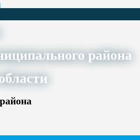
Ц
ниципального района
области
 района