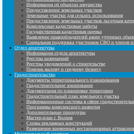
Информация об объектах имущества
Предоставление земельных участков
Земельные участки для сельхоз. использования
Предоставление земельных участков льготным кате
Комплексные кадастровые работы
Государственная кадастровая оценка
Выявление правообладателей ранее учтенных объе
Социальная поддержка участников СВО и членов и
Отдел архитектуры
Информация отдела архитектуры
Реестры разрешений
Реестры уведомлений о строительстве
Помощь малому и среднему бизнесу
Градостроительство
Документы территориального планирования
Градостроительное зонирование
Документация по планировке территории
Градостроительный план земельного участка
Информационные системы в сфере градостроительн
Программы комплексного развития
Дополнительные процедуры
Мастер-план г. Волхов
Схемы рекламных конструкций
Размещение временных нестационарных аттракцио
Муниципальный контроль