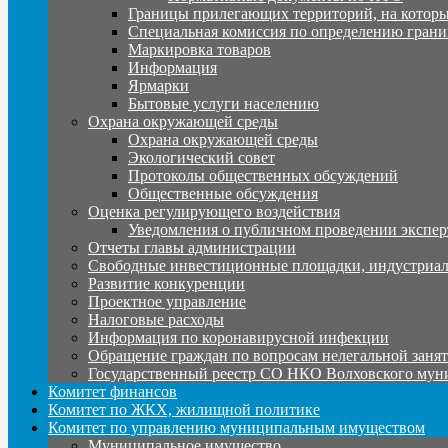
Границы прилегающих территорий, на которы
Специальная комиссия по определению грани
Маркировка товаров
Информация
Ярмарки
Бытовые услуги населению
Охрана окружающей среды
Охрана окружающей среды
Экологический совет
Протоколы общественных обсуждений
Общественные обсуждения
Оценка регулирующего воздействия
Уведомления о публичном проведении экспер
Отчеты главы администрации
Свободные инвестиционные площадки, индустриал
Развитие конкуренции
Проектное управление
Налоговые расходы
Информация по коронавирусной инфекции
Обращение граждан по вопросам нелегальной заня
Государственный реестр СО НКО Волховского мун
Комитет финансов
Комитет по ЖКХ, жилищной политике
Комитет по управлению муниципальным имуществом
Муниципальное имущество