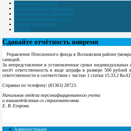
Информация по 8-ФЗ
Противодействие коррупции
Муниципальные образования
Нормативно-правовые акты
Интернет-приёмная
Выборы
Сдавайте отчётность вовремя
Управление Пенсионного фонда в Волховском районе (межрайон
санкций.
За непредставление в установленные сроки индивидуальных с
несёт ответственность в виде штрафа в размере 500 рублей
ответственности в соответствии с частью 1 статьи 15.33.2 КоАП
Справки по телефону: (81363) 28723.
Начальник отдела персонифицированного учета
и взаимодействия со страхователями
Е. В. Егорова
Администрация