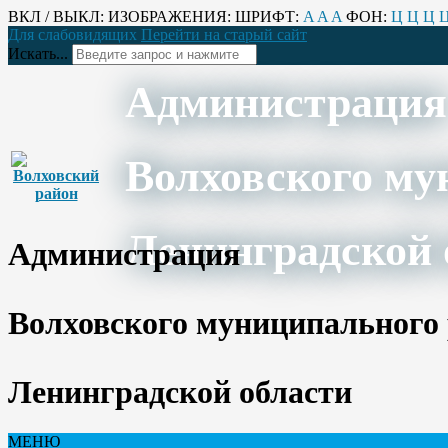
ВКЛ / ВЫКЛ:
ИЗОБРАЖЕНИЯ:
ШРИФТ:
A
A
A
ФОН:
Ц
Ц
Ц
Для слабовидящих
Перейти на старый сайт
Искать...
Администрация
Волховского му
Ленинградской 
Администрация
Волховского муниципального
Ленинградской области
МЕНЮ