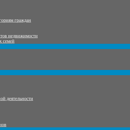
гориям граждан
ктов недвижимости
х семей
ой деятельности
нов