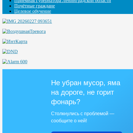
Приемная Губернатора Ленинградской области
Почётные граждане
Целевое обучение
Не убран мусор, яма
на дороге, не горит
фонарь?
Столкнулись с проблемой —
сообщите о ней!