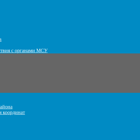
в
ствия с органами МСУ
айона
м координат