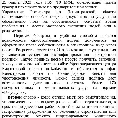
25 марта 2020 года ГБУ /10 МФЦ осуществляет приём
граждан исключительно по предварительной записи.
Управление Росреестра по Ленинградской области
напоминает о способах подачи документов на услуги по
оформлению прав на собственность, сократив время
пребывания в местах массового скопления людей, или в
режиме on-line.
Первым
быстрым и удобным способом является
возможность самостоятельной подачи документов на
оформление права собственности в электронном виде через
портал Росреестра rosreestr.ru. Это возможно в случае наличия
у заявителя усиленной квалифицированной электронной
подписи. Такую подпись весьма просто получить, заполнив
заявку в личном кабинете на сайте Удостоверяющего центра
Кадастровой палаты uc.kadastr.ru и обратиться в офис
Кадастровой палаты по Ленинградской области для
удостоверения личности. Также данная подпись даёт
возможность дистанционно получить более 170
государственных и муниципальных услуг на портале
«Госуслуги».
Второй
способ - когда органы местного самоуправления,
уполномоченные на выдачу разрешений на строительство, в
срок не позднее семи рабочих дней с даты поступления от
застройщика уведомления об окончании строительства или
реконструкции объекта индивидуального жилищного