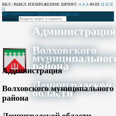
ВКЛ / ВЫКЛ:
ИЗОБРАЖЕНИЯ:
ШРИФТ:
A
A
A
ФОН:
Ц
Ц
Ц
Ц
Для слабовидящих
Перейти на старый сайт
Искать...
Администрация
Волховского
муниципальног
района
Администрация
Ленинградской
Волховского муниципального
области
района
Ленинградской области