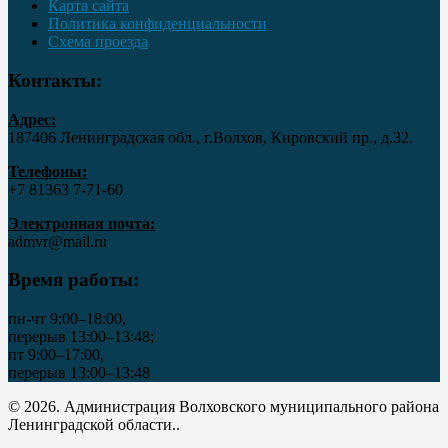
Карта сайта
Политика конфиденциальности
Схема проезда
Контакты:
Адрес:
187406 Ленинградская обл., г.Волхов, Кировский пр., д.32.
Телефоны:
+7 81363 7‑71-60
Электронная почта:
admvr@mail.ru
Время работы:
пн-чт 9:00–18:00,
перерыв 13:00–13:48;
пт 9:00–17:00,
перерыв 13:00–13:48
© 2026. Администрация Волховского муниципального района
Ленинградской области..